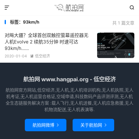


标签：93km/h
共 1 篇文章
对飚大疆？全球首创双触控萤幕遥控器无
人机Evolve 2 续航35分钟 时速可达
93km/h......
2020-01-04
低空经济

航拍网 www.hangpai.org - 低空经济
航拍网官方网站,低空经济,无人机,无人机培训机构,无人机执照,无人
机考证,无人机运营合格证,空域申请,科技数码产品评测评测,无人机
全生态链服务解决方案 :载人飞行,无人机送餐,无人机应急救援,无人
机物流配送,无人机表演等.
航拍网微博
关于航拍网

