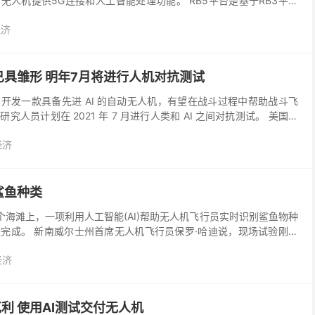
无人机提供5G连接和人工智能处理功能。 RB5平台是基于RB3平台
含的一整套硬件、软件和开发工具，能为企...
经济
已具雏形 明年7月将进行人机对抗测试
开发一款具备先进 AI 的自动无人机，有望在战斗过程中帮助战斗飞
人员计划在 2021 年 7 月进行人类和 AI 之间对抗测试。 美国空
I 无人机项目。该项目目标是...
经济
鲨鱼种类
个海滩上，一项利用人工智能(AI)帮助无人机飞行员实时识别鲨鱼物种
完成。 新南威尔士州首席无人机飞行员保罗·哈迪说，现场试验刚刚
(DPI)在金斯克利夫、拜伦湾、伦诺克斯头、...
经济
伯克利 使用AI测试交付无人机