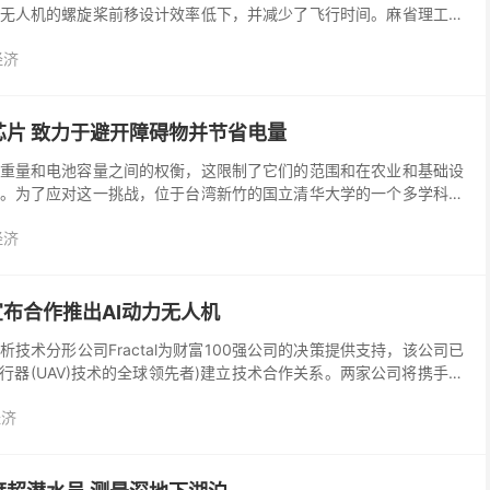
无人机的螺旋桨前移设计效率低下，并减少了飞行时间。麻省理工学
顿大学的研究人员提出了一种新的混合动力设计，旨在将直...
经济
芯片 致力于避开障碍物并节省电量
重量和电池容量之间的权衡，这限制了它们的范围和在农业和基础设
。为了应对这一挑战，位于台湾新竹的国立清华大学的一个多学科团
经的人工智能处理器。研究人员说，这种AI芯片使无人飞...
经济
ge宣布合作推出AI动力无人机
技术分形公司Fractal为财富100强公司的决策提供支持，该公司已
无人飞行器(UAV)技术的全球领先者)建立技术合作关系。两家公司将携手提
决方案，可用于人群监视，人...
经济