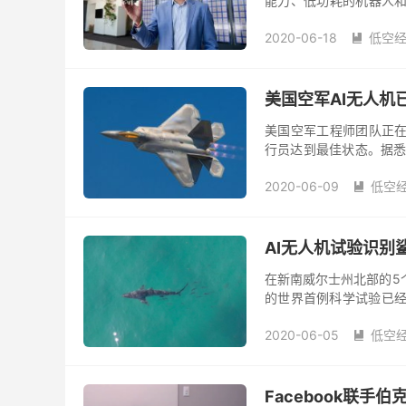
能力、低功耗的机器人和
进行的升级与更新，其包
2020-06-18
低空

美国空军AI无人机
美国空军工程师团队正在
行员达到最佳状态。据悉研究
军在 2018 年启动了 A
2020-06-09
低空

AI无人机试验识别
在新南威尔士州北部的5
的世界首例科学试验已经
结束，新南威第一产业部门
2020-06-05
低空

Facebook联手