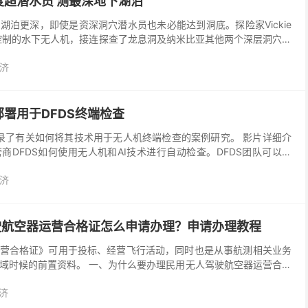
超潜水员 测最深地下湖泊
湖泊更深，即使是资深洞穴潜水员也未必能达到洞底。探险家Vickie
用AI 控制的水下无人机，接连探查了龙息洞及纳米比亚其他两个深层洞穴，
以绘制含洞穴轮廓的完整3D 地图...
济
署用于DFDS终端检查
记录了有关如何将其技术用于无人机终端检查的案例研究。 影片详细介
商DFDS如何使用无人机和AI技术进行自动检查。DFDS团队可以将
y的飞行前软件与配备了Zenmu...
济
驶航空器运营合格证怎么申请办理？申请办理教程
营合格证》可用于投标、经营飞行活动，同时也是从事航测相关业务
域时候的前置资料。 一、为什么要办理民用无人驾驶航空器运营合格
器飞行管理暂行条例》第十一条规定使用除微型以外的民...
济