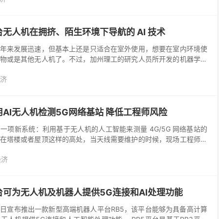
无人机在拥挤、陌生环境下导航的 AI 技术
年来发展迅速，但基本上还是只适合在室外使用，想要在室内环境使
物或是其他无人机了。不过，加州理工的研究人员所开发的机器学习
afe Autonomy Synt...
济
AI无人机检测5G网络基站 降低工程师风险
一项新系统：利用基于无人机的人工智能来测量 4G/5G 网络基站的
在塔楼或者屋顶这样的高处，当天线需要维护的时候，现场工程师就
无人机来维护基站，三星旨在为运营商提供更简单的...
经济
台可为无人机及机器人提供5G连接和AI处理功能
于17日宣布推出一款新型高端机器人平台RB5，该平台能够为具备高计算