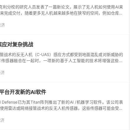
学伯克利分校的研究人员发表了一篇新论文，展示了无人机如何使用AI来
来完成交付，随着更多无人机越来越多地在狭窄的空间，例如仓库或
可能会派上用场。 在实验中，通过报道Vent...
经济
案应对复杂挑战
管战术的反无人机（C-UAS）感应方式都受到地面混乱或对新威胁的
有传感器融合在一起时，一项新的基于人工智能的技术将增强这些功
反无人机技术专长的Citadel Defens...
经济
人机平台开发新的AI软件
l Defense已为其Titan阵列推出了新的AI /机器学习软件。该公司表
使用雷达或网络接管战术的反无人机传感器，这些传感器可能会受到
能力的限制。 “无人系统改...
经济