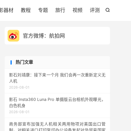

影器材
教程
专题
旅行
视频
评测

官方微博：航拍网
热门文章
影石刘靖康：接下来一个月 我们会再一次重新定义无
人机
2026-08-01
影石 Insta360 Luna Pro 单摄版云台相机外观曝光，
白色机身
2026-08-01
商务部宣布加强无人机相关两用物项对美国出口管
制，对相关进口打印复印办公设备发起对外贸易国家