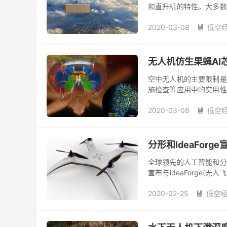
和直升机的特性。大多数
院，达特茅斯大学和华盛
2020-03-08
低空

无人机仿生果蝇AI
空中无人机的主要限制是
施检查等应用中的实用性
队开发了一种模仿果蝇视神
2020-03-08
低空

分形和IdeaFor
全球领先的人工智能和分析
宣布与ideaForge(
供基于人工智能的无人机解
2020-02-25
低空
