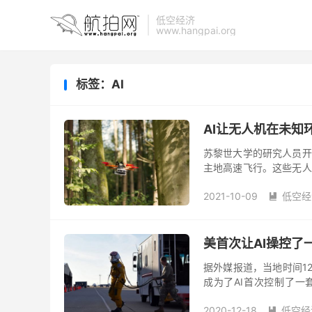
低空经济
www.hangpai.org
标签：AI
AI让无人机在未知
苏黎世大学的研究人员开
主地高速飞行。这些无人
方法可以让无人机在紧急
2021-10-09
低空经

美首次让AI操控了
据外媒报道，当地时间12
成为了AI首次控制了一
的。无论你是需要启动转
2020-12-18
低空经
