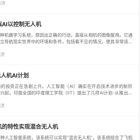
经济
AI以控制无人机
种机器学习系统，原因出正确的行动，直接从相机的图像服用。它通
立导航现实世界中的环境和条件，包括看不见的情况，使其非常适合
的机器人。总有一天，它可以帮助那些机器人更快地识别需要...
经济
无人机AI计划
新的投资正在急剧上升。人工智能（AI）确实在开启技术进步的新阶
兴起，印度全国的印度理工学院（IIT）提出了几项AI计划-从推出课
心和卓越中心。尽管我们刚刚迈入2020年，...
经济
机的特性实现混合无人机
种人工智能系统，该系统可以实现“混合无人机”，该系统结合了飞机