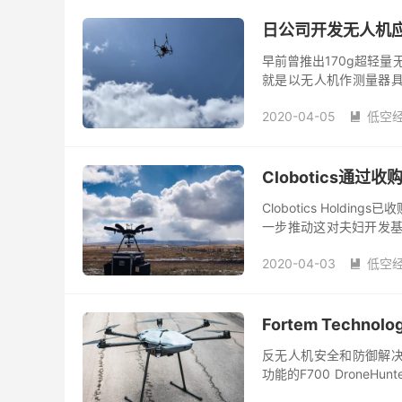
日公司开发无人机应
早前曾推出170g超轻量无
就是以无人机作测量器具，在
方案，就是以无人机拍摄来
2020-04-05
低空

Clobotics通过收
Clobotics Holdings
一步推动这对夫妇开发基
数字化的整个行业最...
2020-04-03
低空

Fortem Techno
反无人机安全和防御解决方案
功能的F700 Drone
独自作为安全，有效的威慑