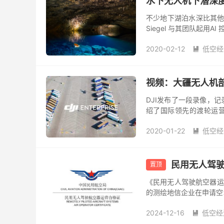
水下无人机下潜深度
不少地下湖泊水深比其他
Siegel 与其团队起
作为期一个月的湖泊考察，
2020-02-12
低空经

视频：大疆无人机部
DJI发布了一段录像，
绍了国际领先的渡轮运营
Lorenz Technlolog
2020-01-22
低空经

民用无人驾
置顶
《民用无人驾驶航空器运
的测绘地信企业在申请空
证？ 根据《无人驾驶航空
2024-12-16
低空经
