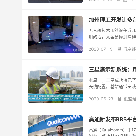
加州理工开发让多台
无人机技术虽然说在近几
用的话，太容易撞到障碍
演算法「Global-to-local S
2020-07-19
低空经

三星演示新系统：用
本周一，三星成功演示了
天线配置。基站通常安装
必须要爬上基站。 而通过
2020-06-23
低空

高通新发布RB5平
高通（Qualcomm）