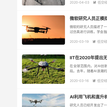
2020-04-03
低空

微软研究人员正模拟
微软的研究人员描述了一
过仿真进行训练，学会独
部署在搜索和救援任务中
2020-03-19
低空

IIT在2020年提出
在全球范围内，对AI创
段。去年，随着AI浪潮的
程到在全国各地成立研发中
2020-03-16
低空

AI利用飞机和直升
研究人员已经开发出了一