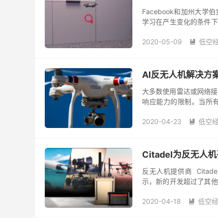
Facebook和加州大
学习在产生变化的条件下
工业场所中运行，这项研究
2020-05-09
低空

AI反无人机解决方
大多数使用雷达或网络接
响应能力的限制。当所
能，以提供必要的力保护。具备
2020-04-23
低空

Citadel为反无
反无人机提供商 Citade
示，新的开发超过了其他
地面混乱或对新威胁的响应
2020-04-18
低空
