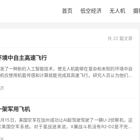
首页
低空经济
无人机
摄
共 22 篇文章
环境中自主高速飞行
发了一种新的人工智能技术，使无人机能够在复杂和未知的环境中自
机仅使用机载传感和计算就能完成其高速飞行。研究人员认为他们的
情况下或在建筑工地上发挥更大的作用。 无人机在未知和复...
济
一架军用飞机
月15日，美国空军在加州成功让AI副驾驶驾驶了一辆U-2侦察机，这
套美国空军系统。对于星战迷来说，X翼战斗机没有R2-D2是不完整
换器、增加功率还是修理坏了的稳定器，这个值...
济