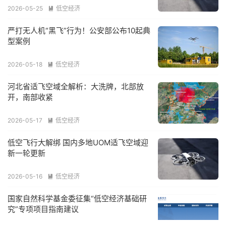
2026-05-25
低空经济

严打无人机“黑飞”行为！公安部公布10起典
型案例
2026-05-18
低空经济

河北省适飞空域全解析：大洗牌，北部放
开，南部收紧
2026-05-17
低空经济

低空飞行大解绑 国内多地UOM适飞空域迎
新一轮更新
2026-05-16
低空经济

国家自然科学基金委征集“低空经济基础研
究”专项项目指南建议