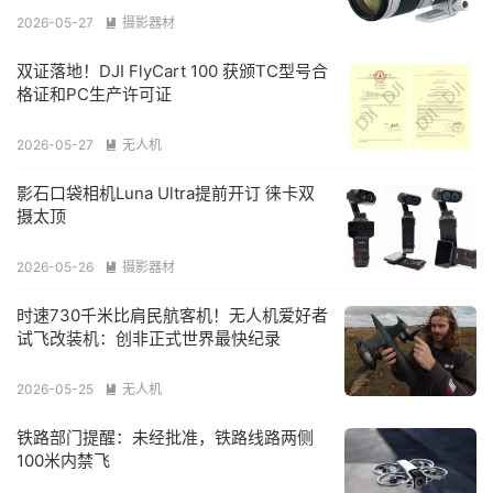
2026-05-27
摄影器材

双证落地！DJI FlyCart 100 获颁TC型号合
格证和PC生产许可证
2026-05-27
无人机

影石口袋相机Luna Ultra提前开订 徕卡双
摄太顶
2026-05-26
摄影器材

时速730千米比肩民航客机！无人机爱好者
试飞改装机：创非正式世界最快纪录
2026-05-25
无人机

铁路部门提醒：未经批准，铁路线路两侧
100米内禁飞