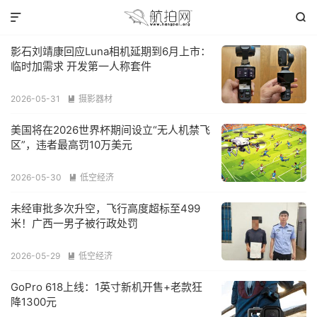


影石刘靖康回应Luna相机延期到6月上市：
临时加需求 开发第一人称套件
2026-05-31
摄影器材

美国将在2026世界杯期间设立“无人机禁飞
区”，违者最高罚10万美元
2026-05-30
低空经济

未经审批多次升空，飞行高度超标至499
米！广西一男子被行政处罚
2026-05-29
低空经济

GoPro 618上线：1英寸新机开售+老款狂
降1300元