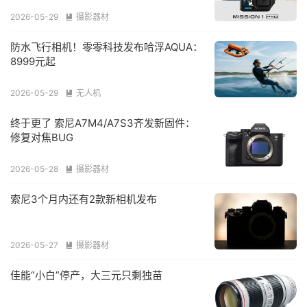
2026-05-29
摄影器材

防水飞行相机！零零科技发布哈浮AQUA：
8999元起
2026-05-29
无人机

终于更了 索尼A7M4/A7S3齐发新固件：
修复对焦BUG
2026-05-28
摄影器材

索尼3个月内还有2款新相机发布
2026-05-27
摄影器材

佳能“小白”停产，大三元只剩独苗