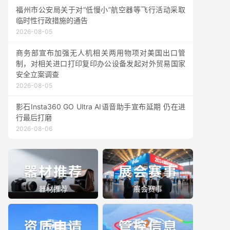
福州市公安局关于对“低慢小”航空器等飞行活动采取
临时性行政措施的通告
2026-08-05
商务部宣布加强无人机相关两用物项对美国出口管
制，对相关进口打印复印办公设备发起对外贸易国家
安全立案调查
2026-08-05
影石Insta360 GO Ultra AI语音助手宣布延期 仍在进
行最后打磨
2026-08-06
器材推荐
展会赛事