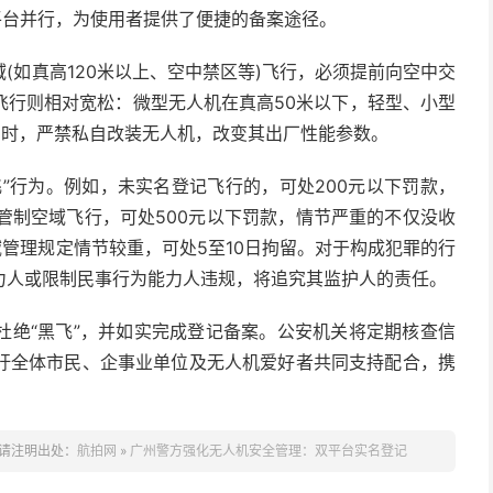
平台并行，为使用者提供了便捷的备案途径。
(如真高120米以上、空中禁区等)飞行，必须提前向空中交
飞行则相对宽松：微型无人机在真高50米以下，轻型、小型
同时，严禁私自改装无人机，改变其出厂性能参数。
”行为。例如，未实名登记飞行的，可处200元以下罚款，
在管制空域飞行，可处500元以下罚款，情节严重的不仅没收
域管理规定情节较重，可处5至10日拘留。对于构成犯罪的行
力人或限制民事行为能力人违规，将追究其监护人的责任。
杜绝“黑飞”，并如实完成登记备案。公安机关将定期核查信
吁全体市民、企事业单位及无人机爱好者共同支持配合，携
请注明出处：
航拍网
»
广州警方强化无人机安全管理：双平台实名登记