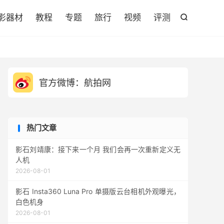

影器材
教程
专题
旅行
视频
评测

官方微博：航拍网
热门文章
影石刘靖康：接下来一个月 我们会再一次重新定义无
人机
2026-08-01
影石 Insta360 Luna Pro 单摄版云台相机外观曝光，
白色机身
2026-08-01