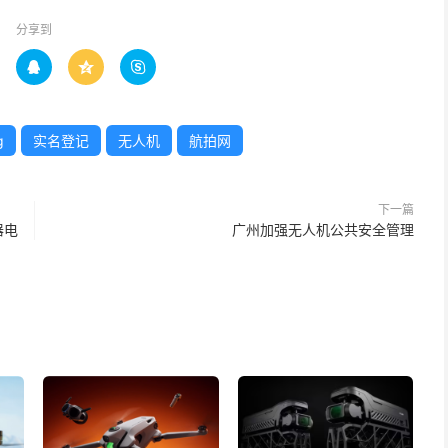
分享到



g
实名登记
无人机
航拍网
下一篇
器电
广州加强无人机公共安全管理