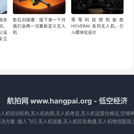
相关
影石刘靖康：接下来一个月
零零科技预热新款
制，
我们会再一次重新定义无人
HOVERAir 系列无人机，引
公设
机
入模块化设计
全立
航拍网 www.hangpai.org - 低空经济
无人机培训机构,无人机执照,无人机考证,无人机运营合格证,空域
决方案 :载人飞行,无人机送餐,无人机应急救援,无人机物流配送,