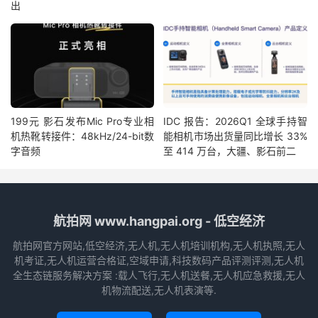
出
199元 影石发布Mic Pro专业相
IDC 报告：2026Q1 全球手持智
机热靴转接件：48kHz/24-bit数
能相机市场出货量同比增长 33%
字音频
至 414 万台，大疆、影石前二
航拍网 www.hangpai.org - 低空经济
航拍网官方网站,低空经济,无人机,无人机培训机构,无人机执照,无人
机考证,无人机运营合格证,空域申请,科技数码产品评测评测,无人机
全生态链服务解决方案 :载人飞行,无人机送餐,无人机应急救援,无人
机物流配送,无人机表演等.