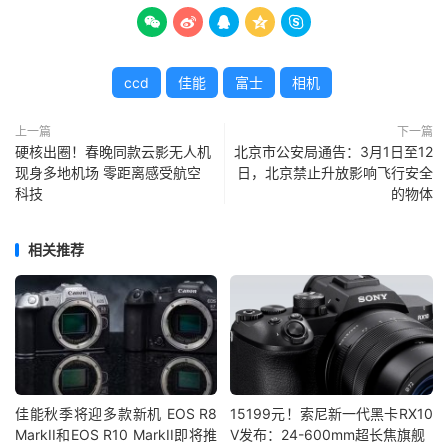





ccd
佳能
富士
相机
上一篇
下一篇
硬核出圈！春晚同款云影无人机
北京市公安局通告：3月1日至12
现身多地机场 零距离感受航空
日，北京禁止升放影响飞行安全
科技
的物体
相关推荐
佳能秋季将迎多款新机 EOS R8
15199元！索尼新一代黑卡RX10
MarkII和EOS R10 MarkII即将推
V发布：24-600mm超长焦旗舰