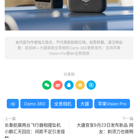
本内容为作者独立观点，不代表航拍网立场。如若转载，请注明出
处：
航拍网
»
大疆首款全景相机Osmo 360更新发布：支持苹果
Vision Pro看8K全景视频
分享到





dji
Osmo 360
全景相机
大疆
苹果Vision Pro
上一篇
下一篇
长春航展两台飞行器相撞坠机
大疆官宣9月23日发布新品 网
小鹏汇天回应：间距不足引发接
友：剃须刀也做啊
触