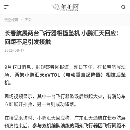


低空经济
正文

长春航展两台飞行器相撞坠机 小鹏汇天回应：
间距不足引发接触
2025-09-17
9月17日消息，据观察者网报道，昨日下午，在长春航展现
场，
两架小鹏汇天eVTOL（电动垂直起降器）相撞后坠
机
。
现场视频显示，其中一台飞行器坠毁后燃起大火，有消防车
立即展开扑救，另一台则成功降落。
在接受采访时，小鹏汇天回应称，广东汇天通航在长春航展
预演结束后，
参与双机编队演练的两架飞行器因飞行间距不