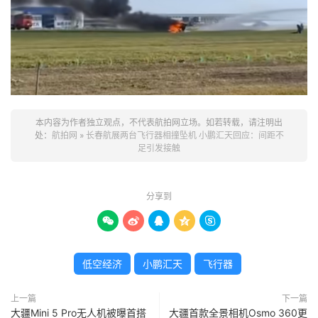
本内容为作者独立观点，不代表航拍网立场。如若转载，请注明出
处：
航拍网
»
长春航展两台飞行器相撞坠机 小鹏汇天回应：间距不
足引发接触
分享到





低空经济
小鹏汇天
飞行器
上一篇
下一篇
大疆Mini 5 Pro无人机被曝首搭
大疆首款全景相机Osmo 360更