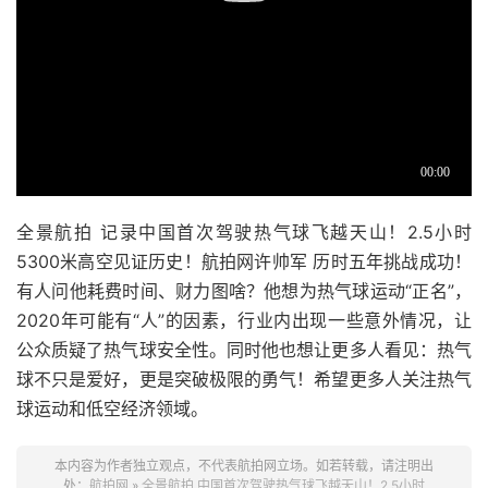
全景航拍 记录中国首次驾驶热气球飞越天山！2.5小时
5300米高空见证历史！航拍网许帅军 历时五年挑战成功！
有人问他耗费时间、财力图啥？他想为热气球运动“正名”，
2020年可能有“人”的因素，行业内出现一些意外情况，让
公众质疑了热气球安全性。同时他也想让更多人看见：热气
球不只是爱好，更是突破极限的勇气！希望更多人关注热气
球运动和低空经济领域。
本内容为作者独立观点，不代表航拍网立场。如若转载，请注明出
处：
航拍网
»
全景航拍 中国首次驾驶热气球飞越天山！2.5小时