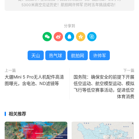
5300米高空见证历史！航拍网许帅军 历时五年挑战成功！
分享到





天山
热气球
航拍网
许帅军
上一篇
下一篇
大疆Mini 5 Pro无人机配件高清
国务院：确保安全的前提下开展
图曝光，含电池、ND滤镜等
低空运动、航空模型运动、模拟
飞行等低空赛事活动，促进低空
体育消费
相关推荐