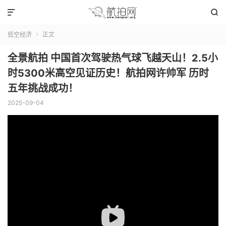


低空经济
正文

全景航拍 中国首次驾驶热气球飞越天山！2.5小
时5300米高空见证历史！航拍网许帅军 历时
五年挑战成功！
2025-09-04