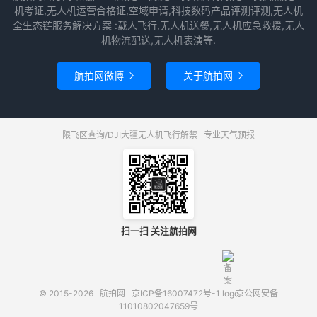
机考证,无人机运营合格证,空域申请,科技数码产品评测评测,无人机
全生态链服务解决方案 :载人飞行,无人机送餐,无人机应急救援,无人
机物流配送,无人机表演等.
航拍网微博
关于航拍网


限飞区查询/DJI大疆无人机飞行解禁
专业天气预报
扫一扫 关注航拍网
© 2015-2026
航拍网
京ICP备16007472号-1
京公网安备
11010802047659号