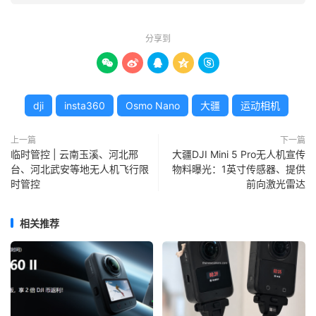
分享到





dji
insta360
Osmo Nano
大疆
运动相机
上一篇
下一篇
临时管控 | 云南玉溪、河北邢
大疆DJI Mini 5 Pro无人机宣传
台、河北武安等地无人机飞行限
物料曝光：1英寸传感器、提供
时管控
前向激光雷达
相关推荐