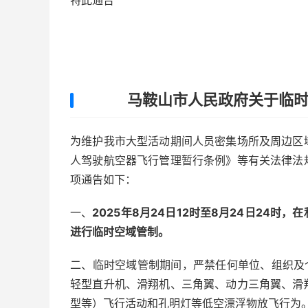
特此通告
马鞍山市人民政府关于临
为维护我市大型活动期间人员密集场所及周边区
人驾驶航空器飞行管理暂行条例》等有关法律法
项通告如下：
一、
202
5
年
8
月
24
日
12
时至
8
月
24
日2
4
时，在
进行临时空域管制。
二、临时空域管制期间，严禁任何单位、组织及
轻型直升机、滑翔机、三角翼、动力三角翼、滑
型等）飞行活动和孔明灯等低空漂浮物放飞行为