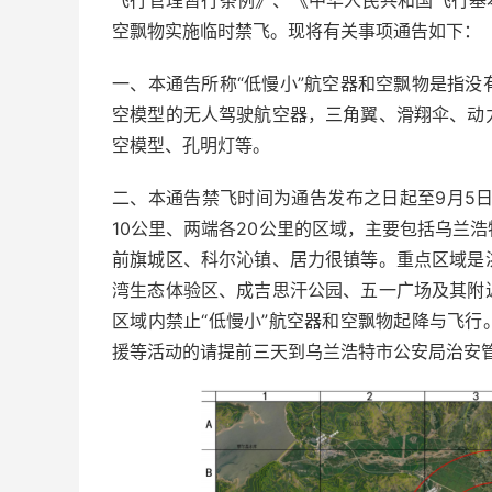
飞行管理暂行条例》、《中华人民共和国飞行基
空飘物实施临时禁飞。现将有关事项通告如下：
一、本通告所称“低慢小”航空器和空飘物是指
空模型的无人驾驶航空器，三角翼、滑翔伞、动
空模型、孔明灯等。
二、本通告禁飞时间为通告发布之日起至9月5
10公里、两端各20公里的区域，主要包括乌兰
前旗城区、科尔沁镇、居力很镇等。重点区域是
湾生态体验区、成吉思汗公园、五一广场及其附
区域内禁止“低慢小”航空器和空飘物起降与飞
援等活动的请提前三天到乌兰浩特市公安局治安