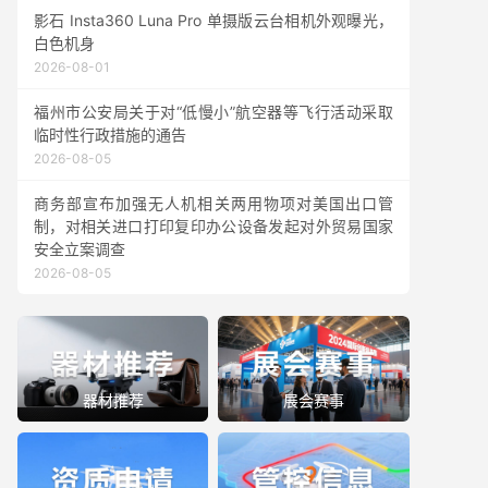
影石 Insta360 Luna Pro 单摄版云台相机外观曝光，
白色机身
2026-08-01
福州市公安局关于对“低慢小”航空器等飞行活动采取
临时性行政措施的通告
2026-08-05
商务部宣布加强无人机相关两用物项对美国出口管
制，对相关进口打印复印办公设备发起对外贸易国家
安全立案调查
2026-08-05
器材推荐
展会赛事