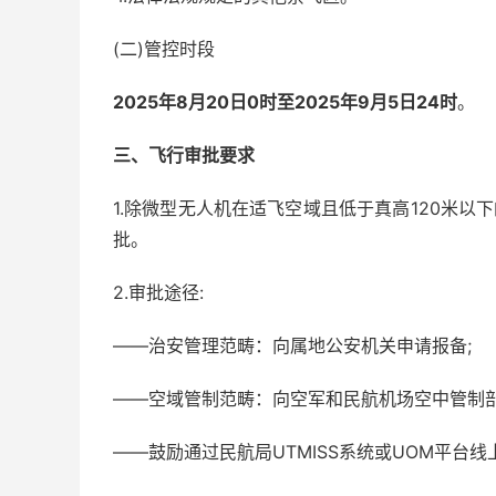
(二)管控时段
2025年8月20日0时至2025年9月5日24时
。
三、飞行审批要求
1.除微型无人机在适飞空域且低于真高120米以
批。
2.审批途径:
——治安管理范畴：向属地公安机关申请报备;
——空域管制范畴：向空军和民航机场空中管制
——鼓励通过民航局UTMISS系统或UOM平台线