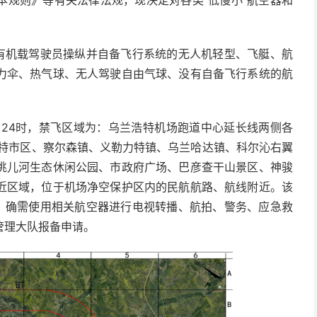
本规则》等有关法律法规，现决定对各类“低慢小”航空器和
没有机载驾驶员操纵并自备飞行系统的无人机轻型、飞艇、航
力伞、热气球、无人驾驶自由气球、没有自备飞行系统的航
日24时，禁飞区域为：乌兰浩特机场跑道中心延长线两侧各
浩特市区、察尔森镇、义勒力特镇、乌兰哈达镇、科尔沁右翼
洮儿河生态休闲公园、市政府广场、巴彦查干山景区、神骏
近区域，位于机场净空保护区内的民航航路、航线附近。该
行。确需使用相关航空器进行电视转播、航拍、警务、应急救
管理大队报备申请。