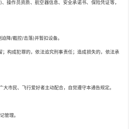
度)、操作员资质、航空器信息、安全承诺书、保险凭证等，
迫降/截控/击落)并暂扣设备。
拘留；构成犯罪的，依法追究刑事责任；造成损失的，依法承
位及广大市民、飞行爱好者主动配合，自觉遵守本通告规定。
登记管理。