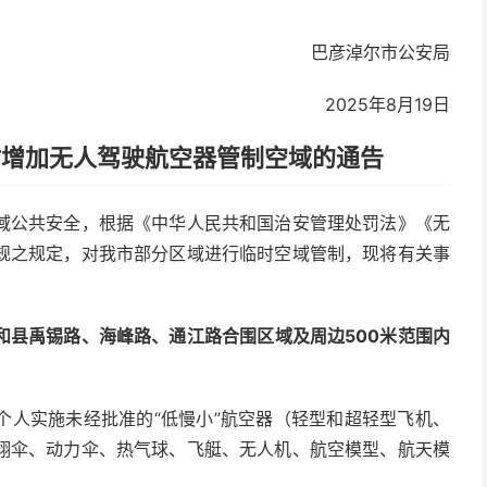
巴彦淖尔市公安局
2025年8月19日
时增加无人驾驶航空器管制空域的通告
域公共安全，根据《中华人民共和国治安管理处罚法》《无
规之规定，对我市部分区域进行临时空域管制，现将有关事
和县禹锡路
、
海峰
路、
通江路
合围区域
及周边
500米范围内
个人实施未经批准的“低慢小”航空器（轻型和超轻型飞机、
翔伞、动力伞、热气球、飞艇、无人机、航空模型、航天模
。