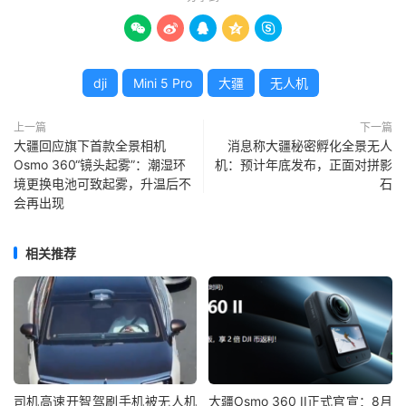





dji
Mini 5 Pro
大疆
无人机
上一篇
下一篇
大疆回应旗下首款全景相机
消息称大疆秘密孵化全景无人
Osmo 360“镜头起雾”：潮湿环
机：预计年底发布，正面对拼影
境更换电池可致起雾，升温后不
石
会再出现
相关推荐
司机高速开智驾刷手机被无人机
大疆Osmo 360 II正式官宣：8月