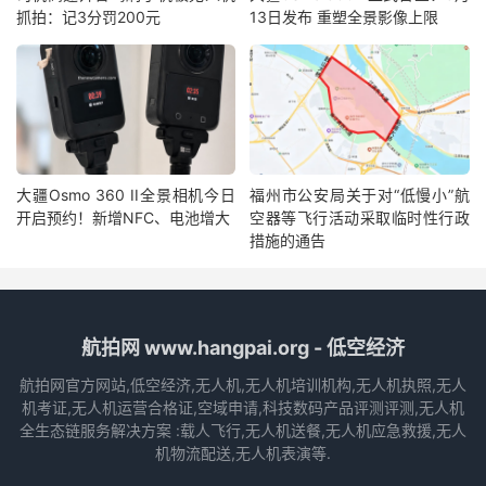
抓拍：记3分罚200元
13日发布 重塑全景影像上限
大疆Osmo 360 II全景相机今日
福州市公安局关于对“低慢小”航
开启预约！新增NFC、电池增大
空器等飞行活动采取临时性行政
措施的通告
航拍网 www.hangpai.org - 低空经济
航拍网官方网站,低空经济,无人机,无人机培训机构,无人机执照,无人
机考证,无人机运营合格证,空域申请,科技数码产品评测评测,无人机
全生态链服务解决方案 :载人飞行,无人机送餐,无人机应急救援,无人
机物流配送,无人机表演等.