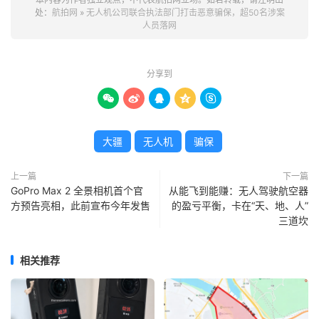
处：
航拍网
»
无人机公司联合执法部门打击恶意骗保，超50名涉案
人员落网
分享到





大疆
无人机
骗保
上一篇
下一篇
GoPro Max 2 全景相机首个官
从能飞到能赚：无人驾驶航空器
方预告亮相，此前宣布今年发售
的盈亏平衡，卡在“天、地、人”
三道坎
相关推荐