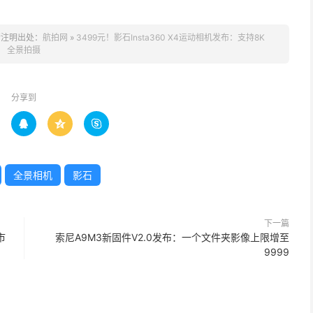
请注明出处：
航拍网
»
3499元！影石Insta360 X4运动相机发布：支持8K
全景拍摄
分享到



全景相机
影石
下一篇
市
索尼A9M3新固件V2.0发布：一个文件夹影像上限增至
9999