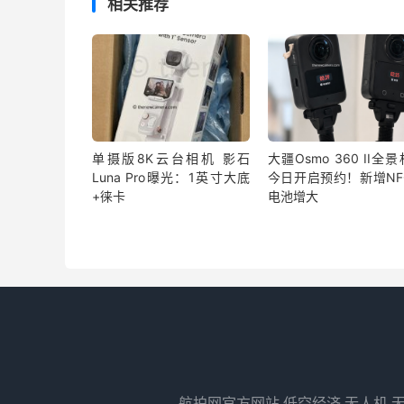
相关推荐
单摄版8K云台相机 影石
大疆Osmo 360 II全
Luna Pro曝光：1英寸大底
今日开启预约！新增NF
+徕卡
电池增大
航拍网官方网站,低空经济,无人机,