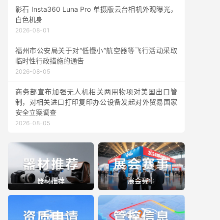
影石 Insta360 Luna Pro 单摄版云台相机外观曝光，
白色机身
2026-08-01
福州市公安局关于对“低慢小”航空器等飞行活动采取
临时性行政措施的通告
2026-08-05
商务部宣布加强无人机相关两用物项对美国出口管
制，对相关进口打印复印办公设备发起对外贸易国家
安全立案调查
2026-08-05
器材推荐
展会赛事