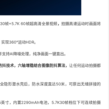
 30帧+5.7K 60帧超高清全景视频
，
拍摄高速运动时画面将
摄，实现360°运动HDR。
片，并支持AI降噪处理，纯净画面一键直出。
te防抖技术，六轴增稳结合图像防抖算法，
让任何运动拍摄都
配全隐形潜水壳后，防水深度直达50米，可原出无缝拼接的
2.5英寸，内置2290mAh电池，5.7K30帧档位下可连续拍摄