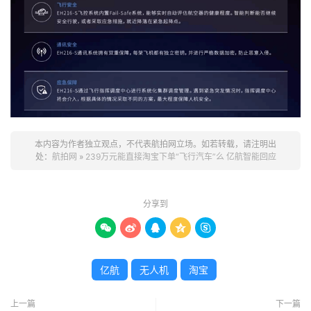
本内容为作者独立观点，不代表航拍网立场。如若转载，请注明出
处：
航拍网
»
239万元能直接淘宝下单“飞行汽车”么 亿航智能回应
分享到





亿航
无人机
淘宝
上一篇
下一篇