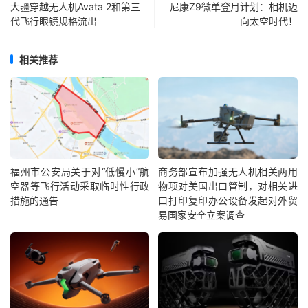
大疆穿越无人机Avata 2和第三
尼康Z9微单登月计划：相机迈
代飞行眼镜规格流出
向太空时代！
相关推荐
福州市公安局关于对“低慢小”航
商务部宣布加强无人机相关两用
空器等飞行活动采取临时性行政
物项对美国出口管制，对相关进
措施的通告
口打印复印办公设备发起对外贸
易国家安全立案调查