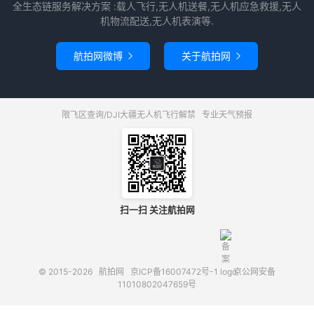
全生态链服务解决方案 :载人飞行,无人机送餐,无人机应急救援,无人
机物流配送,无人机表演等.
航拍网微博
关于航拍网


限飞区查询/DJI大疆无人机飞行解禁
专业天气预报
扫一扫 关注航拍网
© 2015-2026
航拍网
京ICP备16007472号-1
京公网安备
11010802047659号