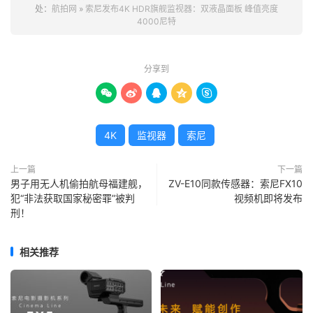
处：
航拍网
»
索尼发布4K HDR旗舰监视器：双液晶面板 峰值亮度
4000尼特
分享到





4K
监视器
索尼
上一篇
下一篇
男子用无人机偷拍航母福建舰，
ZV-E10同款传感器：索尼FX10
犯“非法获取国家秘密罪”被判
视频机即将发布
刑！
相关推荐