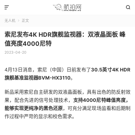


无人机
正文

索尼发布4K HDR旗舰监视器：双液晶面板 峰
值亮度4000尼特
2023-04-20
4月13日消息，索尼（中国）日前发布了
30.5英寸4K HDR
旗舰基准监视器BVM-HX3110
。
新品采用索尼自主研发的双液晶面板，具有出色的防反射效
果，配合先进的信号处理技术，
支持4000尼特峰值亮度，
能够实现更纯净的黑色还原
，可充分满足现场监看和后期制
作过程中严苛的显示和校色需求。