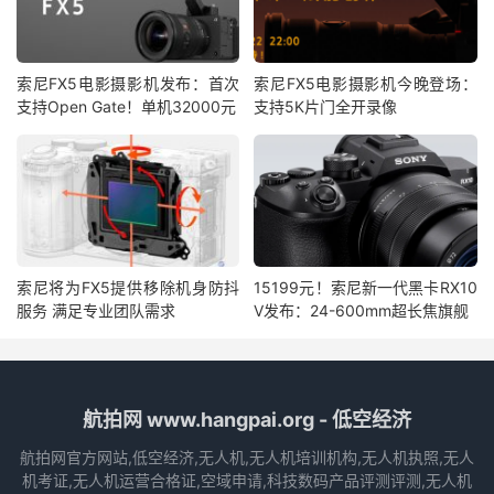
索尼FX5电影摄影机发布：首次
索尼FX5电影摄影机今晚登场：
支持Open Gate！单机32000元
支持5K片门全开录像
索尼将为FX5提供移除机身防抖
15199元！索尼新一代黑卡RX10
服务 满足专业团队需求
V发布：24-600mm超长焦旗舰
航拍网 www.hangpai.org - 低空经济
航拍网官方网站,低空经济,无人机,无人机培训机构,无人机执照,无人
机考证,无人机运营合格证,空域申请,科技数码产品评测评测,无人机