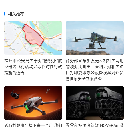
相关推荐
福州市公安局关于对“低慢小”航
商务部宣布加强无人机相关两用
空器等飞行活动采取临时性行政
物项对美国出口管制，对相关进
措施的通告
口打印复印办公设备发起对外贸
易国家安全立案调查
影石刘靖康：接下来一个月 我们
零零科技预热新款 HOVERAir 系