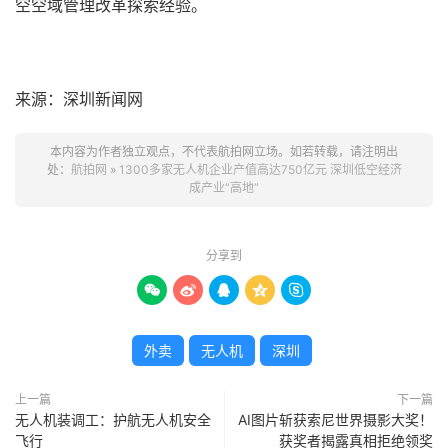
空空域管理改革探索经验。
来源：深圳新闻网
本内容为作者独立观点，不代表航拍网立场。如若转载，请注明出
处：
航拍网
»
1300多家无人机企业产值高达750亿元 深圳低空经济
成产业“高地”
分享到





外卖
无人机
深圳
上一篇
下一篇
无人机装调工：护航无人机安全
AI图片斩获索尼世界摄影大奖！
飞行
获奖者揭露真相拒绝领奖