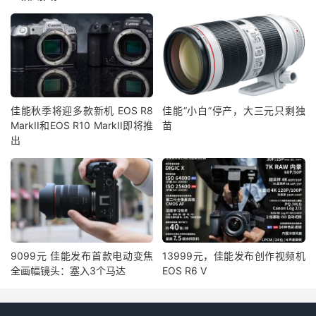
佳能秋季将迎多款新机 EOS R8
佳能“小白”停产，大三元只剩独
MarkII和EOS R10 MarkII即将推
苗
出
9099元 佳能发布首款电动变焦
13999元，佳能发布创作视频机
全画幅镜头：塞入3个马达
EOS R6 V