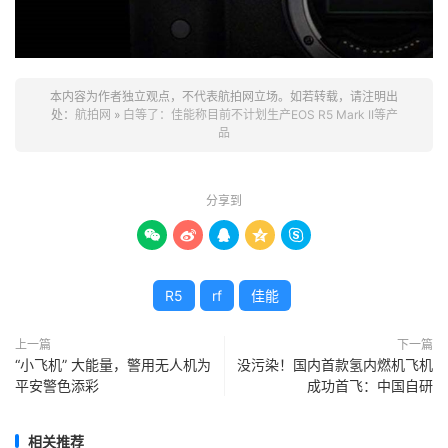
本内容为作者独立观点，不代表航拍网立场。如若转载，请注明出
处：
航拍网
»
白等了：佳能称目前不计划生产EOS R5 Mark II等产
品
分享到





R5
rf
佳能
上一篇
下一篇
“小飞机” 大能量，警用无人机为
没污染！国内首款氢内燃机飞机
平安警色添彩
成功首飞：中国自研
相关推荐