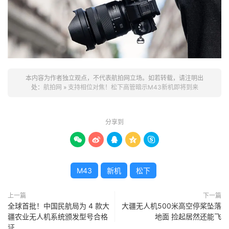
本内容为作者独立观点，不代表航拍网立场。如若转载，请注明出
处：
航拍网
»
支持相位对焦！松下高管暗示M43新机即将到来
分享到





M43
新机
松下
上一篇
下一篇
全球首批！中国民航局为 4 款大
大疆无人机500米高空停桨坠落
疆农业无人机系统颁发型号合格
地面 捡起居然还能飞
证