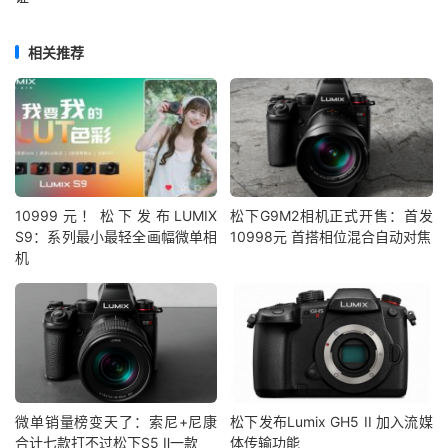
相关推荐
10999元！松下发布LUMIX
松下G9M2相机正式开售：首发
S9：系列最小最轻全画幅微单相
10998元 首搭相位混合自动对焦
机
微单销量榜变天了：索尼+尼康
松下发布Lumix GH5 II 加入流媒
合计七款打不过松下S5 Ⅱ一款
体传输功能