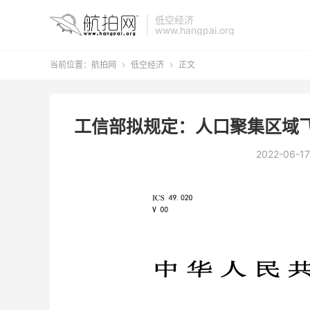
低空经济
www.hangpai.org
当前位置：
航拍网
低空经济
正文


工信部拟规定：人口聚集区域
2022-06-17