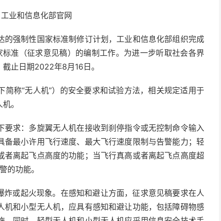
：工业和信息化部官网
达的强制性国家标准制修订计划，工业和信息化部组织完成
家标准（征求意见稿）的编制工作。为进一步听取社会各界
止日期2022年8月16日。
下简称“无人机”）的安全要求和试验方法，相关规定适用于
人机。
下要求：多旋翼无人机在接收到刹停指令或无控制命令输入
具备最小许用飞行速度、最大飞行速度限制与告警能力；轻
或者离起飞点高度的功能；当飞行真高或者离起飞点高度超
告警的功能。
有爆炸或起火现象。在感知和避让方面，征求意见稿要求在人
人机和小型无人机，应具有感知和避让功能，包括障碍物感
施。同时，轻型无人机和小型无人机应采用信息安全技术手