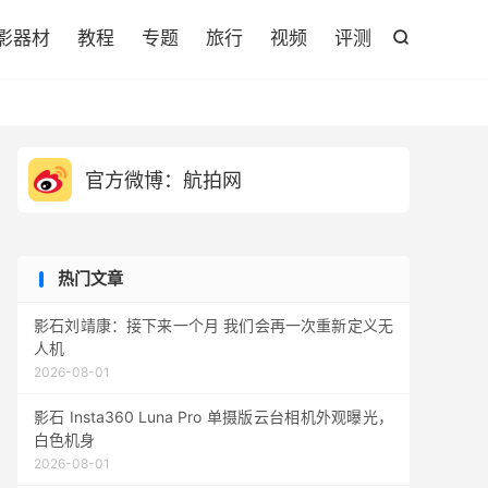

影器材
教程
专题
旅行
视频
评测

官方微博：航拍网
热门文章
影石刘靖康：接下来一个月 我们会再一次重新定义无
人机
2026-08-01
影石 Insta360 Luna Pro 单摄版云台相机外观曝光，
白色机身
2026-08-01