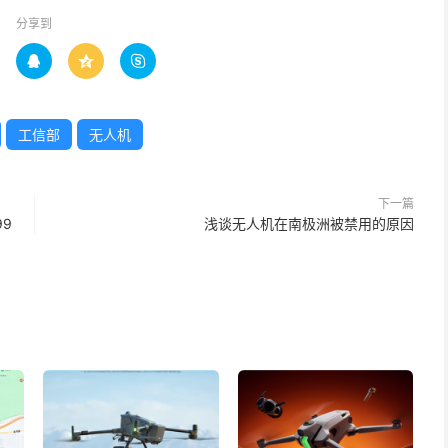
分享到



工信部
无人机
下一篇
99
浅谈无人机在南极洲被禁用的原因