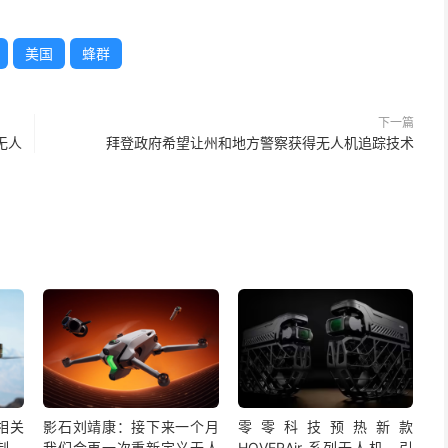
美国
蜂群
下一篇
他无人
拜登政府希望让州和地方警察获得无人机追踪技术
相关
影石刘靖康：接下来一个月
零零科技预热新款
制，
我们会再一次重新定义无人
HOVERAir 系列无人机，引