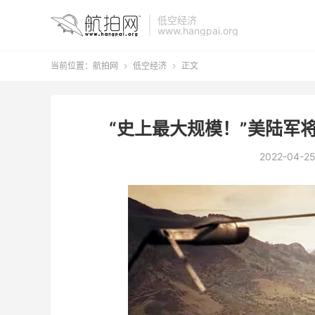
低空经济
www.hangpai.org
当前位置：
航拍网
低空经济
正文


“史上最大规模！”美陆军
2022-04-2