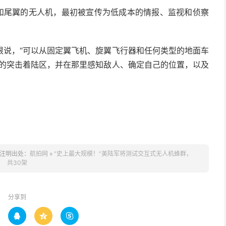
翼和尾翼的无人机，最初被宣传为低成本的情报、监视和侦察
根说，“可以从固定翼飞机、旋翼飞行器和任何类型的地面车
定的突击着陆区，并在那里感知敌人、确定自己的位置，以及
注明出处：
航拍网
»
“史上最大规模！”美陆军将测试交互式无人机蜂群，
共30架
分享到


