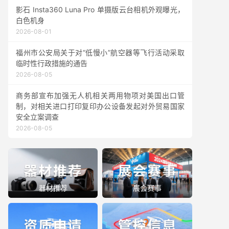
影石 Insta360 Luna Pro 单摄版云台相机外观曝光，
白色机身
2026-08-01
福州市公安局关于对“低慢小”航空器等飞行活动采取
临时性行政措施的通告
2026-08-05
商务部宣布加强无人机相关两用物项对美国出口管
制，对相关进口打印复印办公设备发起对外贸易国家
安全立案调查
2026-08-05
器材推荐
展会赛事