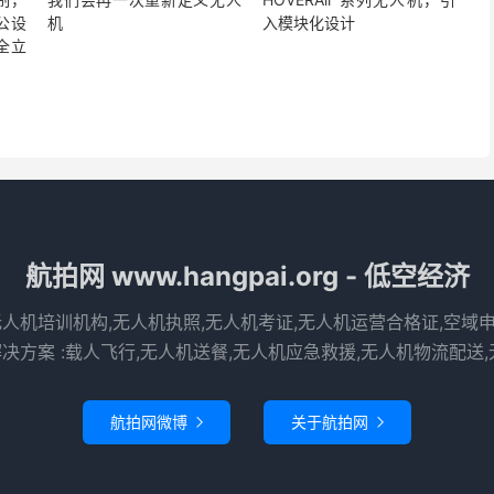
公设
机
入模块化设计
全立
航拍网 www.hangpai.org - 低空经济
无人机培训机构,无人机执照,无人机考证,无人机运营合格证,空域
决方案 :载人飞行,无人机送餐,无人机应急救援,无人机物流配送,
航拍网微博
关于航拍网

