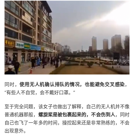
同时，
使用无人机确认排队的情况，也能避免交叉感染
，
“有些人不自觉，会不戴好口罩。”
至于完全问题，该女子也做出了解释，自己的无人机并不像
普通机器那般，
螺旋桨是被包裹起来的，不会伤到人
，同时
自己也飞了一年多的时间，操控起来还是非常熟练的，不会
出现意外。