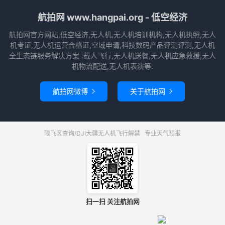
航拍网 www.hangpai.org - 低空经济
航拍网官方网站,低空经济,无人机,无人机培训机构,无人机执照,无人
机考证,无人机运营合格证,空域申请,科技数码产品评测评测,无人机
全生态链服务解决方案 :载人飞行,无人机送餐,无人机应急救援,无人
机物流配送,无人机表演等.
航拍网微博
关于航拍网


限飞区查询/DJI大疆无人机飞行解禁
专业天气预报
扫一扫 关注航拍网