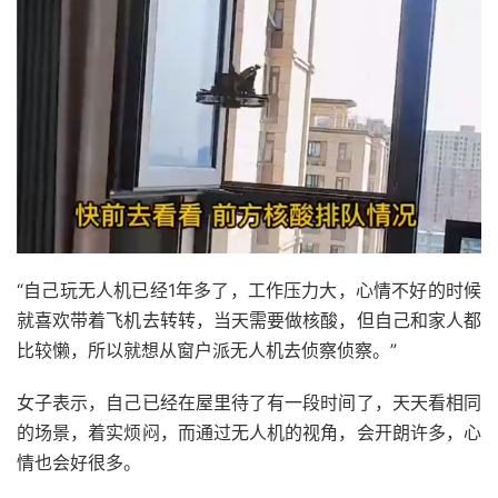
“自己玩无人机已经1年多了，工作压力大，心情不好的时候
就喜欢带着飞机去转转，当天需要做核酸，但自己和家人都
比较懒，所以就想从窗户派无人机去侦察侦察。”
女子表示，自己已经在屋里待了有一段时间了，天天看相同
的场景，着实烦闷，而通过无人机的视角，会开朗许多，心
情也会好很多。