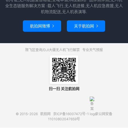
全生态链服务解决方案 :载人飞行,无人机送餐,无人机应急救援,无人
机物流配送,无人机表演等.
航拍网微博
关于航拍网


限飞区查询/DJI大疆无人机飞行解禁
专业天气预报
扫一扫 关注航拍网
© 2015-2026
航拍网
京ICP备16007472号-1
京公网安备
11010802047659号