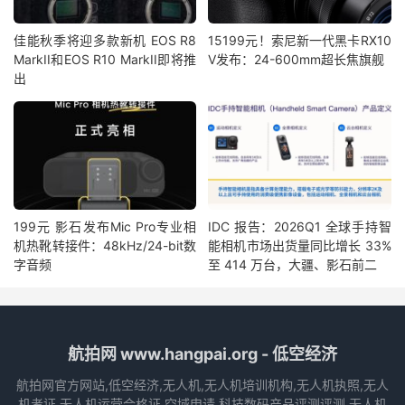
佳能秋季将迎多款新机 EOS R8
15199元！索尼新一代黑卡RX10
MarkII和EOS R10 MarkII即将推
V发布：24-600mm超长焦旗舰
出
199元 影石发布Mic Pro专业相
IDC 报告：2026Q1 全球手持智
机热靴转接件：48kHz/24-bit数
能相机市场出货量同比增长 33%
字音频
至 414 万台，大疆、影石前二
航拍网 www.hangpai.org - 低空经济
航拍网官方网站,低空经济,无人机,无人机培训机构,无人机执照,无人
机考证,无人机运营合格证,空域申请,科技数码产品评测评测,无人机