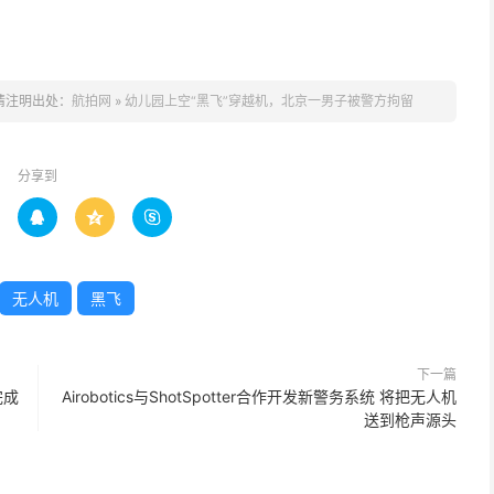
请注明出处：
航拍网
»
幼儿园上空“黑飞”穿越机，北京一男子被警方拘留
分享到



无人机
黑飞
下一篇
完成
Airobotics与ShotSpotter合作开发新警务系统 将把无人机
送到枪声源头