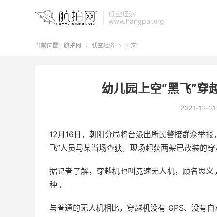
低空经济
www.hangpai.org
当前位置：
航拍网
低空经济
正文


幼儿园上空“黑飞”穿
2021-12-21
12月16日，朝阳分局将台派出所民警接群众举报
飞”人员马某当场查获，现场起获两架已改装的
据记者了解，穿越机也叫竞速无人机，顾名思义
种 。
与普通的无人机相比，穿越机没有 GPS、没有自