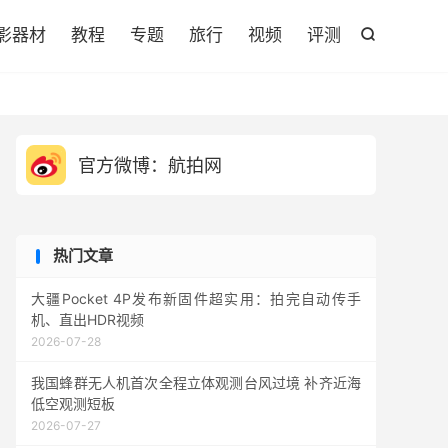

影器材
教程
专题
旅行
视频
评测

官方微博：航拍网
热门文章
大疆Pocket 4P发布新固件超实用：拍完自动传手
机、直出HDR视频
2026-07-28
我国蜂群无人机首次全程立体观测台风过境 补齐近海
低空观测短板
2026-07-27