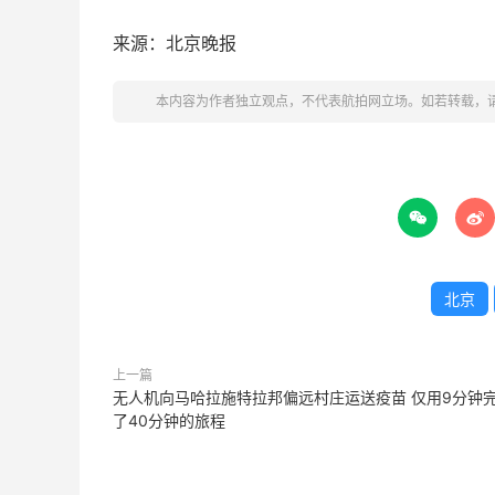
来源：北京晚报
本内容为作者独立观点，不代表航拍网立场。如若转载，


北京
上一篇
无人机向马哈拉施特拉邦偏远村庄运送疫苗 仅用9分钟
了40分钟的旅程