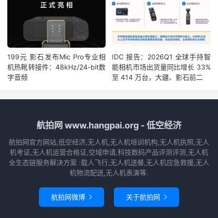
199元 影石发布Mic Pro专业相
IDC 报告：2026Q1 全球手持智
机热靴转接件：48kHz/24-bit数
能相机市场出货量同比增长 33%
字音频
至 414 万台，大疆、影石前二
航拍网 www.hangpai.org - 低空经济
航拍网官方网站,低空经济,无人机,无人机培训机构,无人机执照,无人
机考证,无人机运营合格证,空域申请,科技数码产品评测评测,无人机
全生态链服务解决方案 :载人飞行,无人机送餐,无人机应急救援,无人
机物流配送,无人机表演等.
航拍网微博
关于航拍网

