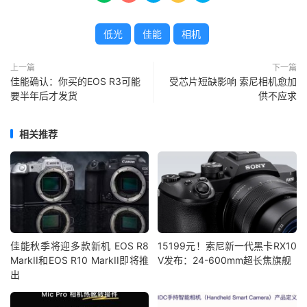
低光
佳能
相机
上一篇
下一篇
佳能确认：你买的EOS R3可能
受芯片短缺影响 索尼相机愈加
要半年后才发货
供不应求
相关推荐
佳能秋季将迎多款新机 EOS R8
15199元！索尼新一代黑卡RX10
MarkII和EOS R10 MarkII即将推
V发布：24-600mm超长焦旗舰
出