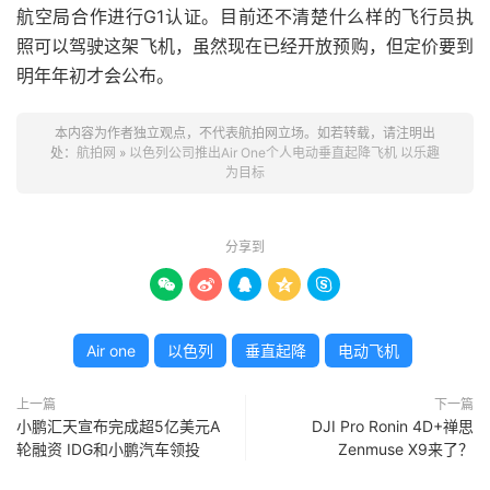
航空局合作进行G1认证。目前还不清楚什么样的飞行员执
照可以驾驶这架飞机，虽然现在已经开放预购，但定价要到
明年年初才会公布。
本内容为作者独立观点，不代表航拍网立场。如若转载，请注明出
处：
航拍网
»
以色列公司推出Air One个人电动垂直起降飞机 以乐趣
为目标
分享到





Air one
以色列
垂直起降
电动飞机
上一篇
下一篇
小鹏汇天宣布完成超5亿美元A
DJI Pro Ronin 4D+禅思
轮融资 IDG和小鹏汽车领投
Zenmuse X9来了？