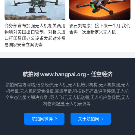
商务部宣布加强无人机相关两用
影石刘靖康：接下来一个月 我们
物项对美国出口管制，对相关进
会再一次重新定义无人机
口打印复印办公设备发起对外贸
易国家安全立案调查
航拍网 www.hangpai.org - 低空经济
航拍网官方网站,低空经济,无人机,无人机培训机构,无人机执照,无人
机考证,无人机运营合格证,空域申请,科技数码产品评测评测,无人机
全生态链服务解决方案 :载人飞行,无人机送餐,无人机应急救援,无人
机物流配送,无人机表演等.
航拍网微博
关于航拍网

