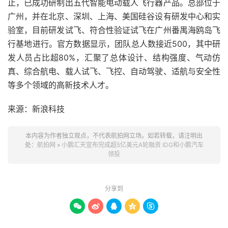
止，已成功研制出五代智能电动载人飞行器产品。总部位于
广州，并在北京、深圳、上海、美国硅谷设有研发中心和实
验室，目前研发试飞、符合性验证试飞在广州番禺海鸥岛飞
行基地进行。官方数据显示，团队总人数接近500，其中研
发人员占比超80%，汇聚了总体设计、结构强度、气动仿
真、综合航电、载人试飞、飞控、自动驾驶、适航与安全性
等多个领域的高新技术人才。
来源：新浪科技
本内容为作者独立观点，不代表航拍网立场。如若转载，请注明出
处：
航拍网
»
小鹏汇天宣布完成超5亿美元A轮融资 IDG和小鹏汽车
领投
分享到




