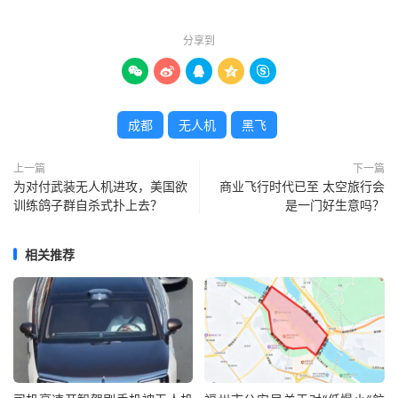
分享到





成都
无人机
黑飞
上一篇
下一篇
为对付武装无人机进攻，美国欲
商业飞行时代已至 太空旅行会
训练鸽子群自杀式扑上去？
是一门好生意吗？
相关推荐