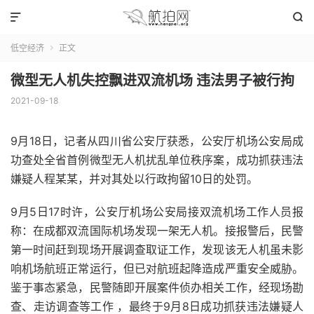


低空经济
正文

微型无人机失控飘进双流机场 违法男子被行拘
2021-09-18
9月18日，记者从四川省公安厅获悉，公安厅机场公安局成
功查处全省首例微型无人机扰乱单位秩序案，成功抓获违法
嫌疑人程某某，并对其处以行政拘留10日的处罚。
9月5日17时许，公安厅机场公安局接双流机场工作人员报
称：在成都双流国际机场发现一架无人机。接报警后，民警
第一时间赶到现场开展调查取证工作，发现该无人机虽未影
响机场航班正常运行，但已对航班起降造成严重安全威胁。
鉴于事态紧急，民警随即开展案件侦办相关工作，经现场勘
查、走访调查等工作 ，最终于9月8日成功抓获违法嫌疑人