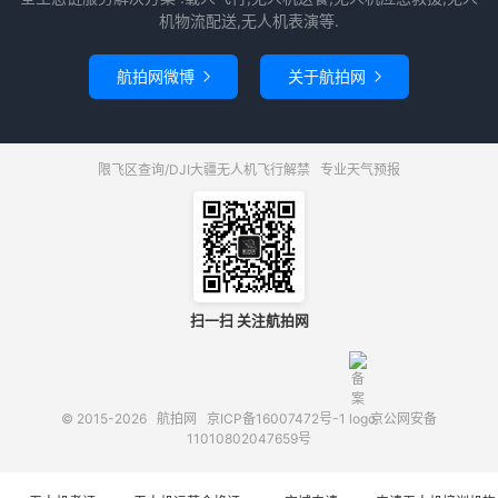
机物流配送,无人机表演等.
航拍网微博
关于航拍网


限飞区查询/DJI大疆无人机飞行解禁
专业天气预报
扫一扫 关注航拍网
© 2015-2026
航拍网
京ICP备16007472号-1
京公网安备
11010802047659号