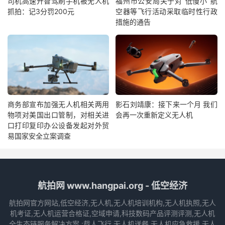
司机高速开智驾刷手机被无人机
福州市公安局关于对“低慢小”航
抓拍：记3分罚200元
空器等飞行活动采取临时性行政
措施的通告
商务部宣布加强无人机相关两用
影石刘靖康：接下来一个月 我们
物项对美国出口管制，对相关进
会再一次重新定义无人机
口打印复印办公设备发起对外贸
易国家安全立案调查
航拍网 www.hangpai.org - 低空经济
航拍网官方网站,低空经济,无人机,无人机培训机构,无人机执照,无人
机考证,无人机运营合格证,空域申请,科技数码产品评测评测,无人机
全生态链服务解决方案 :载人飞行,无人机送餐,无人机应急救援,无人