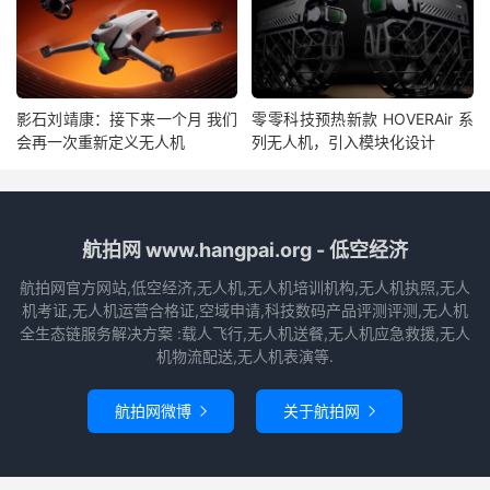
影石刘靖康：接下来一个月 我们
零零科技预热新款 HOVERAir 系
会再一次重新定义无人机
列无人机，引入模块化设计
航拍网 www.hangpai.org - 低空经济
航拍网官方网站,低空经济,无人机,无人机培训机构,无人机执照,无人
机考证,无人机运营合格证,空域申请,科技数码产品评测评测,无人机
全生态链服务解决方案 :载人飞行,无人机送餐,无人机应急救援,无人
机物流配送,无人机表演等.
航拍网微博
关于航拍网

