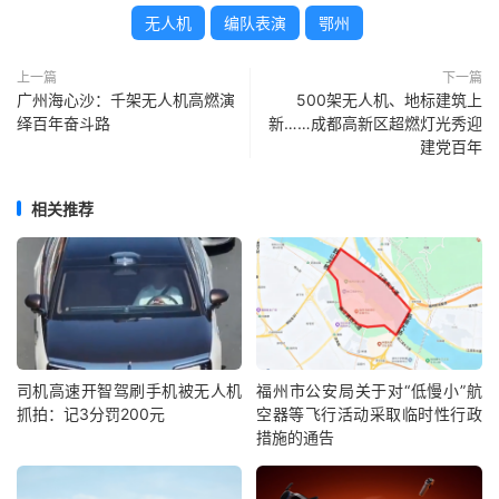
无人机
编队表演
鄂州
上一篇
下一篇
广州海心沙：千架无人机高燃演
500架无人机、地标建筑上
绎百年奋斗路
新……成都高新区超燃灯光秀迎
建党百年
相关推荐
司机高速开智驾刷手机被无人机
福州市公安局关于对“低慢小”航
抓拍：记3分罚200元
空器等飞行活动采取临时性行政
措施的通告