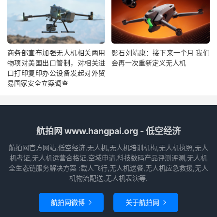
商务部宣布加强无人机相关两用
影石刘靖康：接下来一个月 我们
物项对美国出口管制，对相关进
会再一次重新定义无人机
口打印复印办公设备发起对外贸
易国家安全立案调查
航拍网 www.hangpai.org - 低空经济
航拍网官方网站,低空经济,无人机,无人机培训机构,无人机执照,无人
机考证,无人机运营合格证,空域申请,科技数码产品评测评测,无人机
全生态链服务解决方案 :载人飞行,无人机送餐,无人机应急救援,无人
机物流配送,无人机表演等.
航拍网微博
关于航拍网

