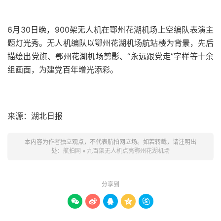
6月30日晚，900架无人机在鄂州花湖机场上空编队表演主
题灯光秀。无人机编队以鄂州花湖机场航站楼为背景，先后
描绘出党旗、鄂州花湖机场剪影、“永远跟党走”字样等十余
组画面，为建党百年增光添彩。
来源：湖北日报
本内容为作者独立观点，不代表航拍网立场。如若转载，请注明出
处：
航拍网
»
九百架无人机点亮鄂州花湖机场
分享到




