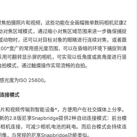
动对焦拍摄照片和视频，这些功能在全画幅微单数码相机尼康Z
的自动对焦区域模式，通过缩小对焦区域范围来进一步确保捕捉
或动物时，还可以对目标对象的眼睛进行连续对焦，或者跟
51200*宽广的常用感光度范围，可以在昏暗的环境下捕捉到清
采用可翻转显示屏的相机，可实现以低角度或高角度进行竖
自拍模式，通过触摸操作实现流畅的自拍。
光度为ISO 25600。
动连接模式
摄的照片和视频传输到智能设备*，方便用户在社交媒体上分享。
.8版尼享Snapbridge提供2种自动连接模式：前台模
与相机连接，可减少相机电池的耗电。而后台模式会持续连
与常规的尼享Snapbridge功能类似。