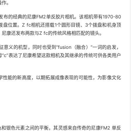
操作。
发布的经典的尼康FM2单反胶片相机。该相机带有1970-80
盘位置。Z fc相机还搭载1个圆形目镜、3个拨盘和机身顶
尼康还发布两款与Z fc的传统风格相匹配的镜头。
征意义的机型，同时也受到“fusion（融合）”一词的启发，
“c”表达了尼康希望这款相机及其继承的传统可供各类用户
学性能的新高度，以期拓展成像表现的可能性，为影像文化
黑色和银色元素之间的平衡，其灵感来自传奇的尼康FM2 单反