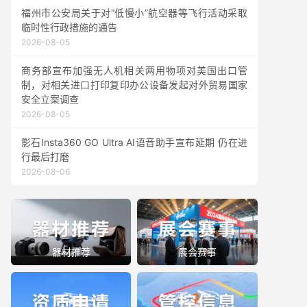
福州市公安局关于对“低慢小”航空器等飞行活动采取
临时性行政措施的通告
2026-08-05
商务部宣布加强无人机相关两用物项对美国出口管
制，对相关进口打印复印办公设备发起对外贸易国家
安全立案调查
2026-08-05
影石Insta360 GO Ultra AI语音助手宣布延期 仍在进
行最后打磨
2026-08-06
器材推荐
展会赛事