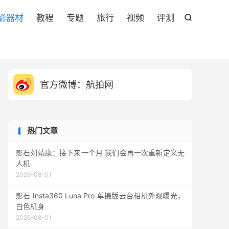

影器材
教程
专题
旅行
视频
评测

官方微博：航拍网
热门文章
影石刘靖康：接下来一个月 我们会再一次重新定义无
人机
2026-08-01
影石 Insta360 Luna Pro 单摄版云台相机外观曝光，
白色机身
2026-08-01