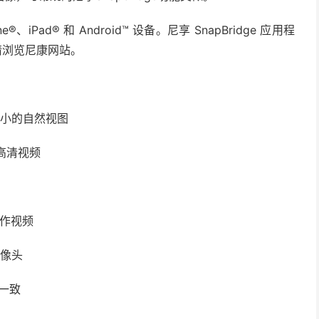
®、iPad® 和 Android™ 设备。尼享 SnapBridge 应用程
，请浏览尼康网站。
差小的自然视图
高清视频
动作视频
摄像头
格一致