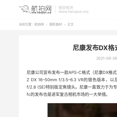
低空经济
www.hangpai.org
当前位置：
航拍网
摄影器材
正文


尼康发布DX格
2021-06-29
尼康公司宣布发布一款APS-C格式（尼康DX格
Z DX 16–50mm f/3.5–6.3 VR的银色
f/2.8 (SE)特别版定焦镜头。尼康一直致力
fc的发布也是进军复古相机市场的一大举措。