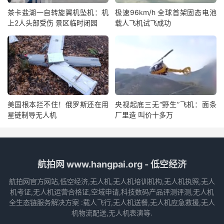
茶卡盐湖一自转旋翼机坠机：机
极速96km/h 全球首架固态电池
上2人头部受伤 景区临时闭园
载人飞机试飞成功
美国根本拦不住！俄罗斯还在用
央视起底三无“野生”飞机：面条
星链制导无人机
厂里造 叫价十多万
航拍网 www.hangpai.org - 低空经济
航拍网官方网站,低空经济,无人机,无人机培训机构,无人机执照,无人
机考证,无人机运营合格证,空域申请,科技数码产品评测评测,无人机
全生态链服务解决方案 :载人飞行,无人机送餐,无人机应急救援,无人
机物流配送,无人机表演等.