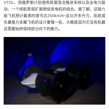
VTOL，但俄罗斯计划使用其跟混合推进系统以及全电力驱
动、一个续航里程扩展燃烧发电机的组合。据了解，这架六
座飞机预计最高时速可达250km/h–这比许多升力、巡航或
矢量推力多翼飞机的设计要慢一些，大概是因为它没有机翼
且需要始终保持部分向下的推力。