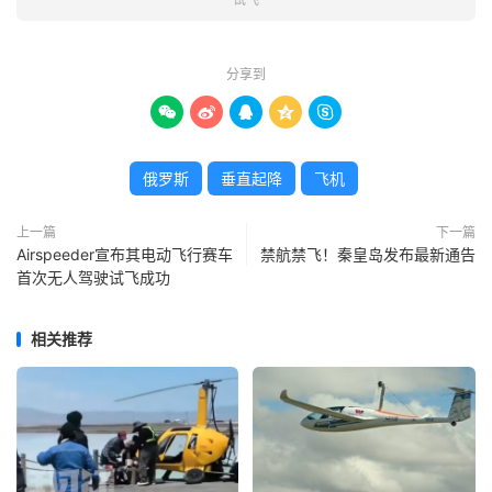
分享到





俄罗斯
垂直起降
飞机
上一篇
下一篇
Airspeeder宣布其电动飞行赛车
禁航禁飞！秦皇岛发布最新通告
首次无人驾驶试飞成功
相关推荐