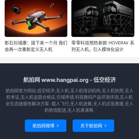
影石刘靖康：接下来一个月 我们
零零科技预热新款 HOVERAir 系
会再一次重新定义无人机
列无人机，引入模块化设计
航拍网 www.hangpai.org - 低空经济
航拍网官方网站,低空经济,无人机,无人机培训机构,无人机执照,无人
机考证,无人机运营合格证,空域申请,科技数码产品评测评测,无人机
全生态链服务解决方案 :载人飞行,无人机送餐,无人机应急救援,无人
机物流配送,无人机表演等.
航拍网微博
关于航拍网

