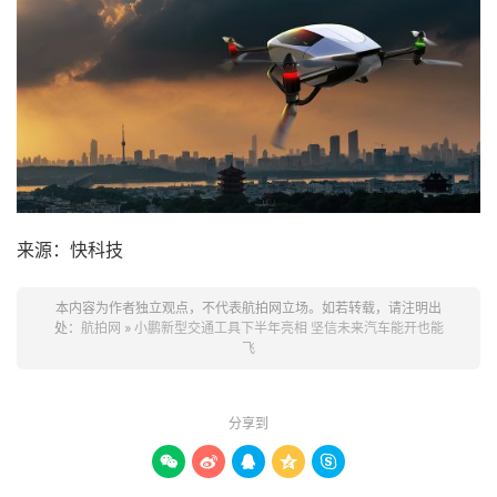
来源：快科技
本内容为作者独立观点，不代表航拍网立场。如若转载，请注明出
处：
航拍网
»
小鹏新型交通工具下半年亮相 坚信未来汽车能开也能
飞
分享到




