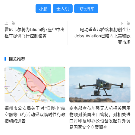
小鹏
无人机
飞行汽车
上一篇
下一篇
霍尼韦尔将为Lilium的7座空中出
电动垂直起降客机初创企业
租车提供飞行控制装置
Joby Aviation已瞄向北美和欧
亚市场
相关推荐
福州市公安局关于对“低慢小”航
商务部宣布加强无人机相关两用
空器等飞行活动采取临时性行政
物项对美国出口管制，对相关进
措施的通告
口打印复印办公设备发起对外贸
易国家安全立案调查