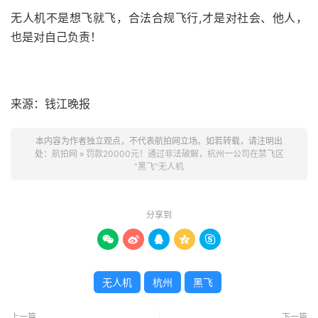
无人机不是想飞就飞，合法合规飞行,才是对社会、他人，
也是对自己负责！
来源：钱江晚报
本内容为作者独立观点，不代表航拍网立场。如若转载，请注明出
处：
航拍网
»
罚款20000元！通过非法破解，杭州一公司在禁飞区
“黑飞”无人机
分享到





无人机
杭州
黑飞
上一篇
下一篇