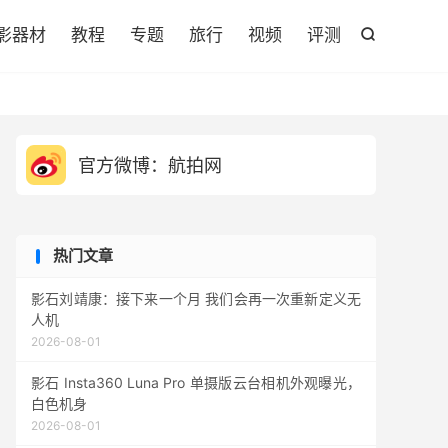

影器材
教程
专题
旅行
视频
评测

官方微博：航拍网
热门文章
影石刘靖康：接下来一个月 我们会再一次重新定义无
人机
2026-08-01
影石 Insta360 Luna Pro 单摄版云台相机外观曝光，
白色机身
2026-08-01