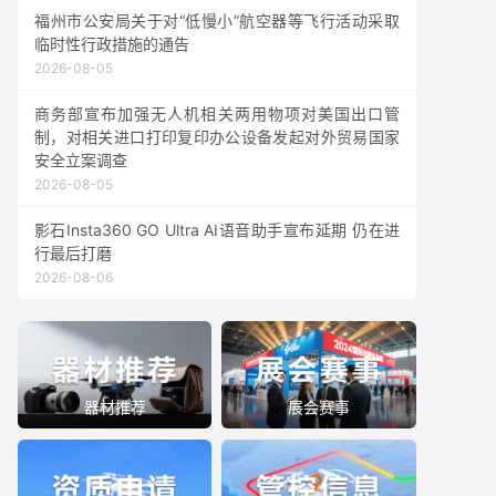
福州市公安局关于对“低慢小”航空器等飞行活动采取
临时性行政措施的通告
2026-08-05
商务部宣布加强无人机相关两用物项对美国出口管
制，对相关进口打印复印办公设备发起对外贸易国家
安全立案调查
2026-08-05
影石Insta360 GO Ultra AI语音助手宣布延期 仍在进
行最后打磨
2026-08-06
器材推荐
展会赛事