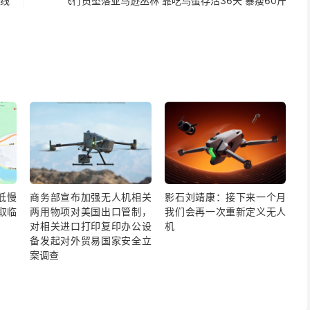
：线
飞行员坠落亚马逊丛林 靠吃鸟蛋存活36天 暴瘦60斤
低慢
商务部宣布加强无人机相关
影石刘靖康：接下来一个月
取临
两用物项对美国出口管制，
我们会再一次重新定义无人
对相关进口打印复印办公设
机
备发起对外贸易国家安全立
案调查