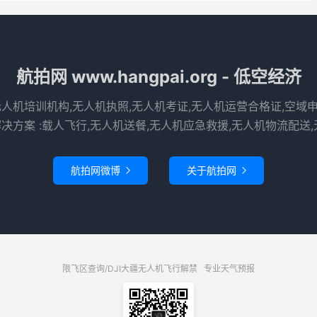
航拍网 www.hangpai.org - 低空经济
无人机培训机构,无人机执照,无人机考证,无人机运营合格证,空域
决方案 :载人飞行,无人机送餐,无人机应急救援,无人机物流配送,
航拍网微博
关于航拍网


限飞区查询/DJI大疆无人机飞行解禁
专业天气预报