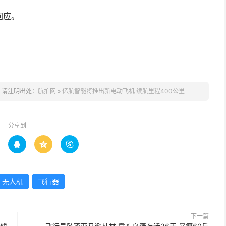
回应。
，请注明出处：
航拍网
»
亿航智能将推出新电动飞机 续航里程400公里
分享到



无人机
飞行器
下一篇