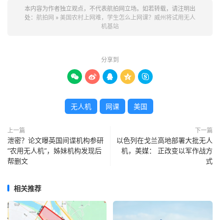
本内容为作者独立观点，不代表航拍网立场。如若转载，请注明出
处：
航拍网
»
美国农村上网难，学生怎么上网课？威州将试用无人
机基站
分享到





无人机
网课
美国
上一篇
下一篇
泄密？论文曝英国间谍机构参研
以色列在戈兰高地部署大批无人
“农用无人机”，姊妹机构发现后
机，美媒： 正改变以军作战方
帮删文
式
相关推荐