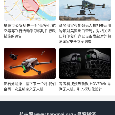
福州市公安局关于对“低慢小”航
商务部宣布加强无人机相关两用
空器等飞行活动采取临时性行政
物项对美国出口管制，对相关进
措施的通告
口打印复印办公设备发起对外贸
易国家安全立案调查
影石刘靖康：接下来一个月 我们
零零科技预热新款 HOVERAir 系
会再一次重新定义无人机
列无人机，引入模块化设计
航拍网 www.hangpai.org - 低空经济