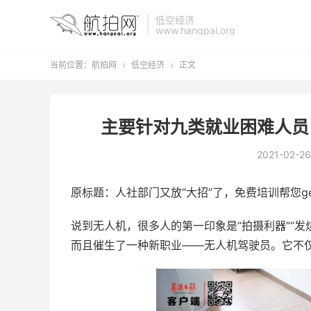
低空经济
www.hangpai.org
当前位置：
航拍网
低空经济
正文


主要针对九类就业困难人员
2021-02-26
原标题：人社部门又放“大招”了，免费培训帮您g
说到无人机，很多人的第一印象是“拍摄利器”“
而且催生了一种新职业——无人机驾驶员。它不