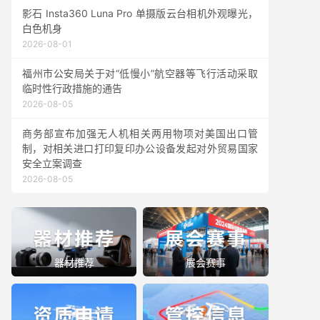
影石 Insta360 Luna Pro 单摄版云台相机外观曝光，
白色机身
2026-08-01
福州市公安局关于对“低慢小”航空器等飞行活动采取
临时性行政措施的通告
2026-08-05
商务部宣布加强无人机相关两用物项对美国出口管
制，对相关进口打印复印办公设备发起对外贸易国家
安全立案调查
2026-08-05
器材推荐
展会赛事