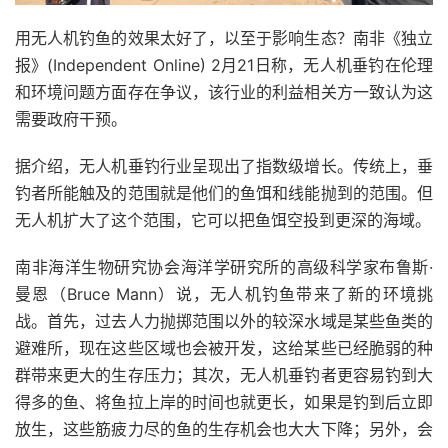
用无人机钓鱼的效果太好了，以至于影响生态？南非《独立
报》(Independent Online) 2月21日称，无人机垂钓在伦理
和环境问题方面存在争议，该行业的利益相关方一致认为这
需要政府干预。
据介绍，无人机垂钓行业呈现出了指数级增长。传统上，垂
钓者所能触及的范围就是他们的鱼饵和线能抛到的范围。但
无人机扩大了这个范围，它可以把鱼饵空投到更深的海域。
南非海洋生物研究协会海洋学研究所的高级科学家布鲁斯·
曼恩（Bruce Mann）说，无人机钓鱼带来了新的环境挑
战。首先，过去人力抛掷范围以外的较深水域是某些鱼类的
避难所，现在这些区域也会被开发，这给某些已经脆弱的种
群带来更大的生存压力；其次，无人机垂钓者更容易钓到大
得多的鱼、将鱼拉上岸的时间也就更长，如果是钓到后立即
放生，这些筋疲力尽的鱼的生存机会也大大下降；另外，会