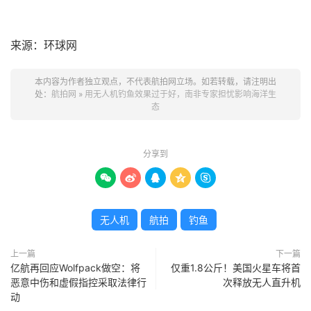
来源：环球网
本内容为作者独立观点，不代表航拍网立场。如若转载，请注明出
处：
航拍网
»
用无人机钓鱼效果过于好，南非专家担忧影响海洋生
态
分享到





无人机
航拍
钓鱼
上一篇
下一篇
亿航再回应Wolfpack做空：将
仅重1.8公斤！美国火星车将首
恶意中伤和虚假指控采取法律行
次释放无人直升机
动