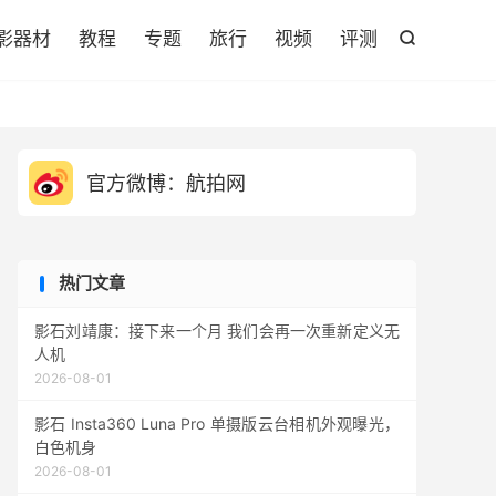

影器材
教程
专题
旅行
视频
评测

官方微博：航拍网
热门文章
影石刘靖康：接下来一个月 我们会再一次重新定义无
人机
2026-08-01
影石 Insta360 Luna Pro 单摄版云台相机外观曝光，
白色机身
2026-08-01