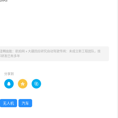
注明出处：
航拍网
»
大疆回应研究自动驾驶传闻：未成立新工程团队，技
术研发已有多年
分享到



无人机
汽车