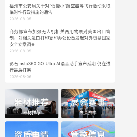
福州市公安局关于对“低慢小”航空器等飞行活动采取
临时性行政措施的通告
2026-08-05
商务部宣布加强无人机相关两用物项对美国出口管
制，对相关进口打印复印办公设备发起对外贸易国家
安全立案调查
2026-08-05
影石Insta360 GO Ultra AI语音助手宣布延期 仍在进
行最后打磨
2026-08-06
器材推荐
展会赛事