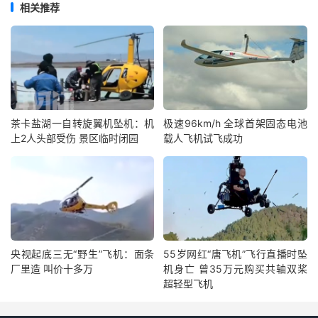
相关推荐
茶卡盐湖一自转旋翼机坠机：机
极速96km/h 全球首架固态电池
上2人头部受伤 景区临时闭园
载人飞机试飞成功
央视起底三无“野生”飞机：面条
55岁网红“唐飞机”飞行直播时坠
厂里造 叫价十多万
机身亡 曾35万元购买共轴双桨
超轻型飞机