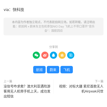
via：快科技
本内容为作者独立观点，不代表航拍网立场。如若转载，请注明出
处：
航拍网
»
蔚来车主包机参加NIO Day 飞机上不带口罩开“音乐
会”：国航回应
分享到





航班
蔚来
飞机
上一篇
下一篇
没信号咋求救？澳大利亚遇险游
视频：对标大疆 索尼首款无人
客用无人机带手机上天，成功发
机Airpeak问世
出短信