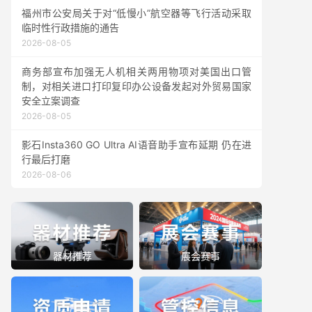
福州市公安局关于对“低慢小”航空器等飞行活动采取
临时性行政措施的通告
2026-08-05
商务部宣布加强无人机相关两用物项对美国出口管
制，对相关进口打印复印办公设备发起对外贸易国家
安全立案调查
2026-08-05
影石Insta360 GO Ultra AI语音助手宣布延期 仍在进
行最后打磨
2026-08-06
器材推荐
展会赛事