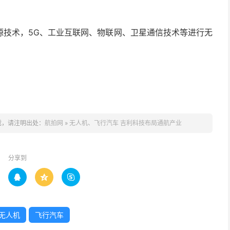
源技术，5G、工业互联网、物联网、卫星通信技术等进行无
载，请注明出处：
航拍网
»
无人机、飞行汽车 吉利科技布局通航产业
分享到



无人机
飞行汽车