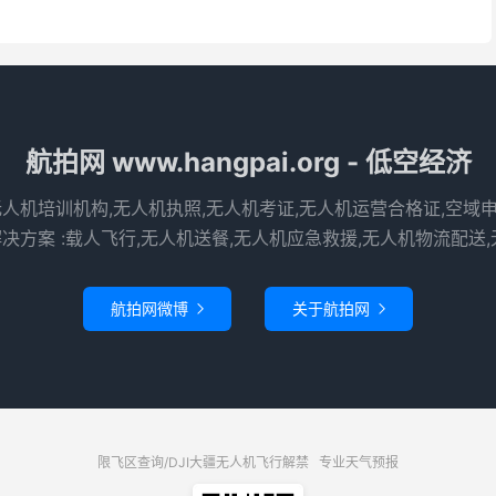
航拍网 www.hangpai.org - 低空经济
无人机培训机构,无人机执照,无人机考证,无人机运营合格证,空域
决方案 :载人飞行,无人机送餐,无人机应急救援,无人机物流配送,
航拍网微博
关于航拍网


限飞区查询/DJI大疆无人机飞行解禁
专业天气预报