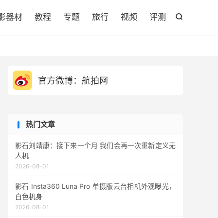

影器材
教程
专题
旅行
视频
评测

官方微博：航拍网
热门文章
影石刘靖康：接下来一个月 我们会再一次重新定义无
人机
2026-08-01
影石 Insta360 Luna Pro 单摄版云台相机外观曝光，
白色机身
2026-08-01