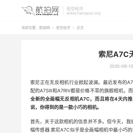
低空经济
www.hangpai.org
当前位置：
航拍网
低空经济
正文


索尼A7C
2020-09-12
索尼正在无反相机行业掀起波澜。最近发布的A7
配的A7SIII和A7RIV都是价格不菲的旗舰相机，
全新的全画幅无反相机A7C，而且将在4天内
说，你得到的是一款小巧的相机。
首先，关于这款相机的信息并不多。但今天，我们
幅传感器.索尼A7C似乎是全画幅相机中最小巧的一