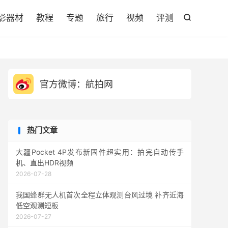

影器材
教程
专题
旅行
视频
评测

官方微博：航拍网
热门文章
大疆Pocket 4P发布新固件超实用：拍完自动传手
机、直出HDR视频
2026-07-28
我国蜂群无人机首次全程立体观测台风过境 补齐近海
低空观测短板
2026-07-27