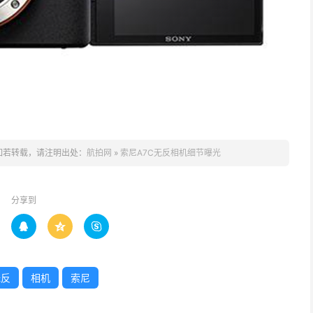
如若转载，请注明出处：
航拍网
»
索尼A7C无反相机细节曝光
分享到



无反
相机
索尼