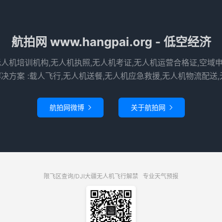
航拍网 www.hangpai.org - 低空经济
无人机培训机构,无人机执照,无人机考证,无人机运营合格证,空域
决方案 :载人飞行,无人机送餐,无人机应急救援,无人机物流配送,
航拍网微博
关于航拍网


限飞区查询/DJI大疆无人机飞行解禁
专业天气预报