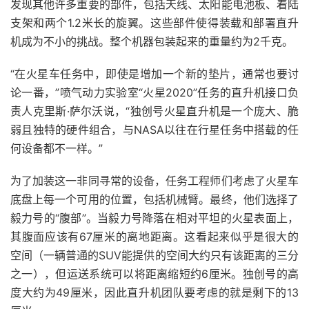
发现其他许多重要的部件，包括天线、太阳能电池板、着陆
支架和两个1.2米长的旋翼。这些部件使得装载和部署直升
机成为不小的挑战。整个机器包装起来的重量约为2千克。
“在火星车任务中，即使是增加一个新的垫片，通常也要讨
论一番，”喷气动力实验室“火星2020”任务的直升机接口负
责人克里斯·萨尔沃说，“独创号火星直升机是一个庞大、脆
弱且独特的硬件组合，与NASA以往在行星任务中搭载的任
何设备都不一样。”
为了加装这一非同寻常的设备，任务工程师们考虑了火星车
底盘上每一个可用的位置，包括机械臂。最终，他们选择了
毅力号的“腹部”。当毅力号降落在相对平坦的火星表面上，
其腹面应该有67厘米的离地距离。这看起来似乎是很大的
空间（一辆普通的SUV能提供的空间大约只有该距离的三分
之一），但运送系统可以将距离缩短约6厘米。独创号的高
度大约为49厘米，因此直升机团队要考虑的就是剩下的13