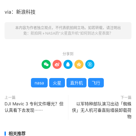
via：新浪科技
本内容为作者独立观点，不代表航拍网立场。如若转载，请注明出
处：
航拍网
»
NASA的“火星直升机”如何到达火星表面？
分享到





nasa
火星
直升机
飞行
上一篇
下一篇
DJI Mavic 3 专利文件曝光？但
以军特种部队演习出动「蜘蛛
认真看下去发现⋯⋯
侠」无人机可垂直贴墙装卸载荷
物
相关推荐