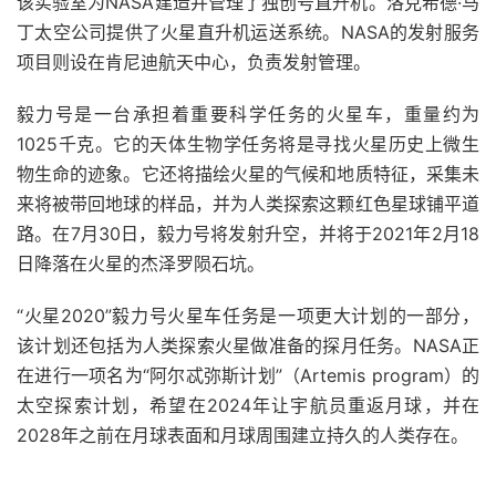
该实验室为NASA建造并管理了独创号直升机。洛克希德·马
丁太空公司提供了火星直升机运送系统。NASA的发射服务
项目则设在肯尼迪航天中心，负责发射管理。
毅力号是一台承担着重要科学任务的火星车，重量约为
1025千克。它的天体生物学任务将是寻找火星历史上微生
物生命的迹象。它还将描绘火星的气候和地质特征，采集未
来将被带回地球的样品，并为人类探索这颗红色星球铺平道
路。在7月30日，毅力号将发射升空，并将于2021年2月18
日降落在火星的杰泽罗陨石坑。
“火星2020”毅力号火星车任务是一项更大计划的一部分，
该计划还包括为人类探索火星做准备的探月任务。NASA正
在进行一项名为“阿尔忒弥斯计划”（Artemis program）的
太空探索计划，希望在2024年让宇航员重返月球，并在
2028年之前在月球表面和月球周围建立持久的人类存在。