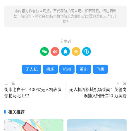
本内容为作者独立观点，不代表航拍网立场。如若转载，请注明出
处：
航拍网
»
深夜突发!杭州机场航班大面积延误!疑似遭到无人机干
扰?
分享到





无人机
机场
杭州
萧山
飞机
上一篇
下一篇
衡水老白干：400架无人机表演
无人机闯格域机场续闻：英警向
惊艳河北上空
误捕父妇赔偿20 万英镑
相关推荐