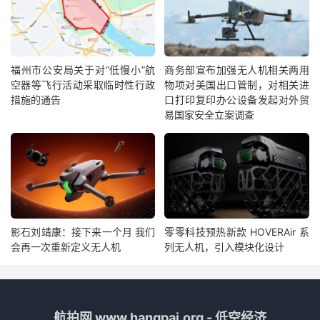
福州市公安局关于对“低慢小”航
商务部宣布加强无人机相关两用
空器等飞行活动采取临时性行政
物项对美国出口管制，对相关进
措施的通告
口打印复印办公设备发起对外贸
易国家安全立案调查
影石刘靖康：接下来一个月 我们
零零科技预热新款 HOVERAir 系
会再一次重新定义无人机
列无人机，引入模块化设计
航拍网 www.hangpai.org - 低空经济