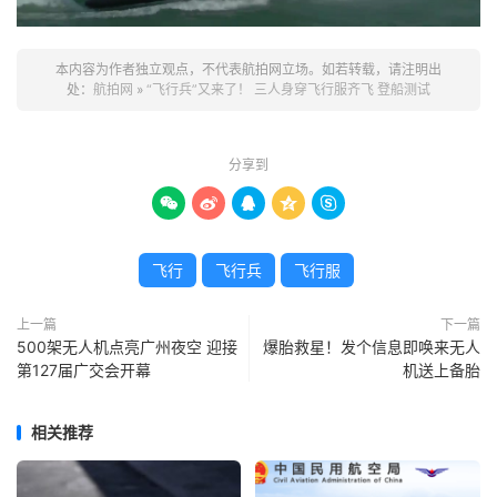
本内容为作者独立观点，不代表航拍网立场。如若转载，请注明出
处：
航拍网
»
“飞行兵”又来了！ 三人身穿飞行服齐飞 登船测试
分享到





飞行
飞行兵
飞行服
上一篇
下一篇
500架无人机点亮广州夜空 迎接
爆胎救星！发个信息即唤来无人
第127届广交会开幕
机送上备胎
相关推荐