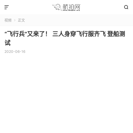


视频
正文

“飞行兵”又来了！ 三人身穿飞行服齐飞 登船测
试
2020-06-16