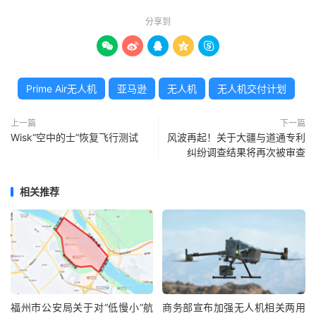
分享到





Prime Air无人机
亚马逊
无人机
无人机交付计划
上一篇
下一篇
Wisk“空中的士”恢复飞行测试
风波再起！关于大疆与道通专利
纠纷调查结果将再次被审查
相关推荐
福州市公安局关于对“低慢小”航
商务部宣布加强无人机相关两用