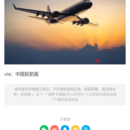
via：中国民航报
本内容为作者独立观点，不代表航拍网立场。如若转载，请注明出
处：
航拍网
»
“五个一”调整 外国航空公司可在1个口岸城市每周运营
1个国际客运航班
分享到




