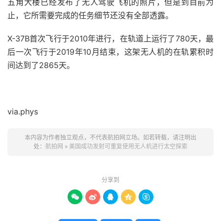
五角大楼已经发布了无人驾驶飞机的照片，但是到目前为
止，它所需要完成的任务细节还没有全部透露。
X-37B首次飞行于2010年进行，在
轨道上运行了780天，最
后一次飞行于2019年10月结束，这架无人机的在轨累积时
间达到了2865天。
via.phys
本内容为作者独立观点，不代表航拍网立场。如若转载，请注明出
处：
航拍网
»
美国成功发射可重复使用无人机进行太空探索
分享到




