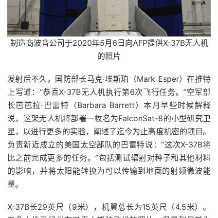
制造商波音公司于2020年5月6日向AFP提供X-37B无人机
的照片
发射后不久，国防部长马克·埃斯珀（Mark Esper）在推特
上写道：“恭喜X-37B无人机执行第6次飞行任务。”
空军部
长芭芭拉·巴雷特（Barbara Barrett）本月早些时候解释
说，这架无人机将部署一枚名为FalconSat-8的小型研究卫
星，以进行更多的实验，阐述了迄今为止高度机密的项目。
负责新近成立的美国太空部队的巴雷特说：“这次X-37B将
比之前完成更多的任务。”包括
测试辐射对种子和其他材料
的影响，并将太阳能转换为可以传输到地面的射频微波能
量。
X-37B长29英尺（9米），机翼总长为15英尺（4.5米）。