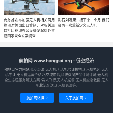
商务部宣布加强无人机相关两用
影石刘靖康：接下来一个月 我们
物项对美国出口管制，对相关进
会再一次重新定义无人机
口打印复印办公设备发起对外贸
易国家安全立案调查
航拍网 www.hangpai.org - 低空经济
航拍网官方网站,低空经济,无人机,无人机培训机构,无人机执照,无人
机考证,无人机运营合格证,空域申请,科技数码产品评测评测,无人机
全生态链服务解决方案 :载人飞行,无人机送餐,无人机应急救援,无人
机物流配送,无人机表演等.
航拍网微博
关于航拍网

