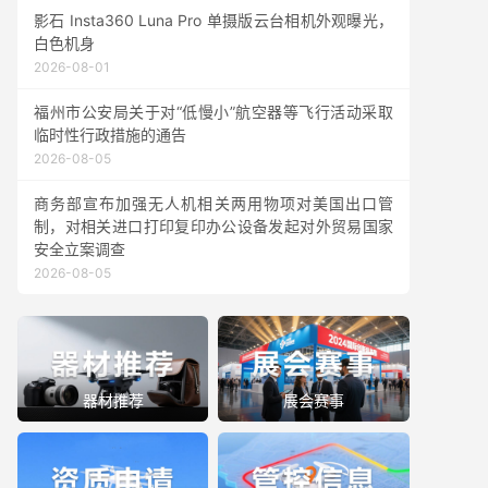
影石 Insta360 Luna Pro 单摄版云台相机外观曝光，
白色机身
2026-08-01
福州市公安局关于对“低慢小”航空器等飞行活动采取
临时性行政措施的通告
2026-08-05
商务部宣布加强无人机相关两用物项对美国出口管
制，对相关进口打印复印办公设备发起对外贸易国家
安全立案调查
2026-08-05
器材推荐
展会赛事