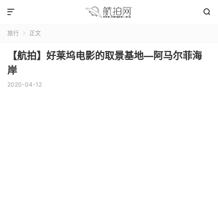


旅行
正文

【航拍】好莱坞电影的取景基地—阿马尔菲海
岸
2020-04-12