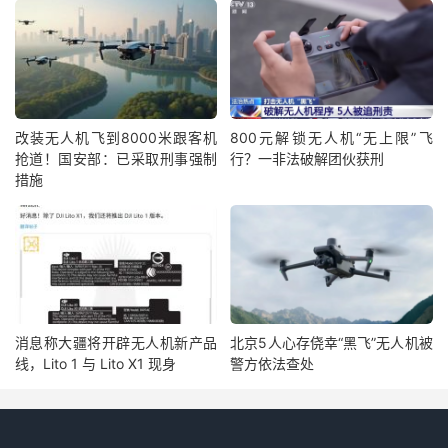
改装无人机飞到8000米跟客机
800元解锁无人机“无上限”飞
抢道！国安部：已采取刑事强制
行？一非法破解团伙获刑
措施
消息称大疆将开辟无人机新产品
北京5人心存侥幸“黑飞”无人机被
线，Lito 1 与 Lito X1 现身
警方依法查处