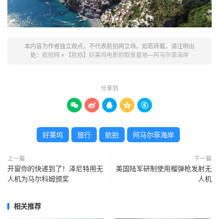
本内容为作者独立观点，不代表航拍网立场。如若转载，请注明出
处：
航拍网
»
【航拍】好莱坞电影的取景基地—阿马尔菲海岸
分享到





好莱坞
旅行
航拍
阿马尔菲海岸
上一篇
下一篇
开窗你的快递到了！泽尼特用无
美国陆军研制使用榴弹枪发射无
人机为马尔科姆颁奖
人机
相关推荐