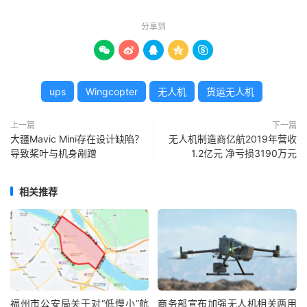
分享到





ups
Wingcopter
无人机
货运无人机
上一篇
下一篇
大疆Mavic Mini存在设计缺陷？
无人机制造商亿航2019年营收
导致桨叶与机身剐蹭
1.2亿元 净亏损3190万元
相关推荐
福州市公安局关于对“低慢小”航
商务部宣布加强无人机相关两用