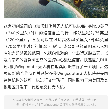
这家初创公司的电动倾斜旋翼无人机可以以每小时150英里
（240公里/小时）的速度自主飞行，续航里程为75英里
（120公里），甚至可以在风速高达44英里/小时44英里
（70公里/小时）的情况下飞行。该公司已经证明其无人机
有能力超越视线范围，包括向北海的一个岛运送胰岛素，以
及向南海的瓦努阿图岛的医疗中心运送疫苗。快递巨头DHL
还利用Wingcopter无人机在坦桑尼亚进行了一个项目。这
项最新的合作伙伴关系旨在使Wingcopter无人机获得美国
监管机构的认可，以进行交付飞行，同时致力于为美国及其
他地区开发下一代包裹交付无人机。
本内容为作者独立观点，不代表航拍网立场。如若转载，请注明出
处：
航拍网
»
UPS与Wingcopter合作开发多功能货运无人机